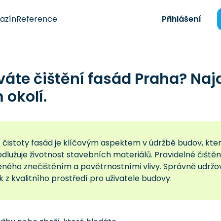
azín
Reference
Přihlášení
váte čištění fasád Praha? Na
okolí.
í čistoty fasád je klíčovým aspektem v údržbě budov, kte
dlužuje životnost stavebních materiálů. Pravidelné čištěn
ného znečištěním a povětrnostními vlivy. Správně udržov
k z kvalitního prostředí pro uživatele budovy.