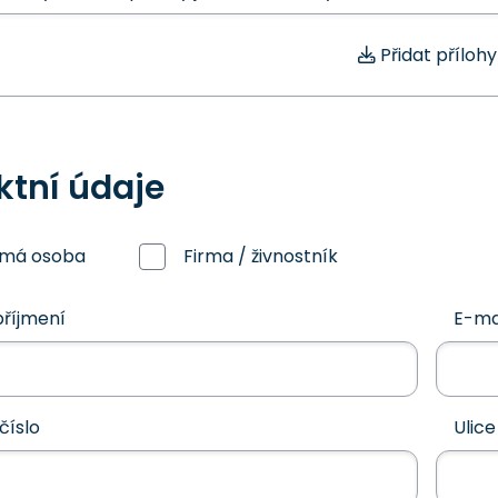
Přidat přílohy
ktní údaje
omá osoba
Firma / živnostník
říjmení
E-ma
číslo
Ulice