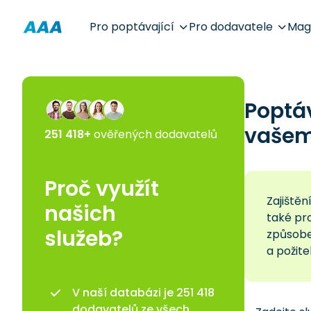
Pro poptávající
Pro dodavatele
Mag
Poptá
vašem 
251 418+
ověřených dodavatelů
Proč využít
Zajištěn
našich
také pro
služeb?
způsobe
a požite
V naší databázi je 251 418
dodavatelů ze všech