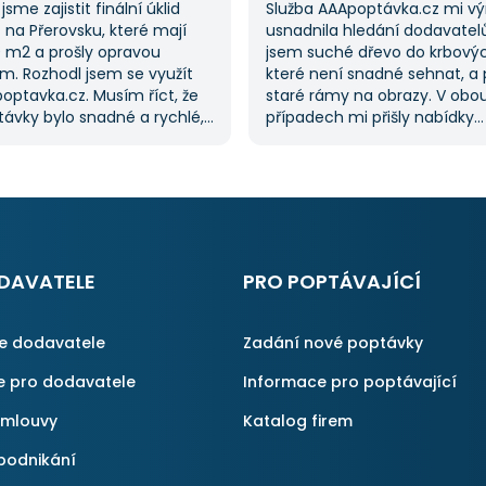
jsme zajistit finální úklid
Služba AAApoptávka.cz mi v
na Přerovsku, které mají
usnadnila hledání dodavatel
0 m2 a prošly opravou
jsem suché dřevo do krbový
m. Rozhodl jsem se využít
které není snadné sehnat, a 
optavka.cz. Musím říct, že
staré rámy na obrazy. V obo
ávky bylo snadné a rychlé,
případech mi přišly nabídky
řilo spoustu času. Důležitým
od dodavatelů, což mi ušetři
pro mě bylo mít možnost
času, protože jsem je nemus
kolika dodavatelů
sama. Tato služba je skvělá a
vka.cz mi tuto výhodu
na ni ráda obrátím, když něco
ato poptávka rozhodně
rvní, ale se službou jsem
ný, protože mi umožnila
DAVATELE
PRO POPTÁVAJÍCÍ
é řešení. Vše proběhlo
příště jejich službu využiji
ce dodavatele
Zadání nové poptávky
e pro dodavatele
Informace pro poptávající
smlouvy
Katalog firem
podnikání