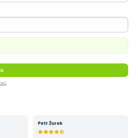
ku
ajů
.
Petr Žurek