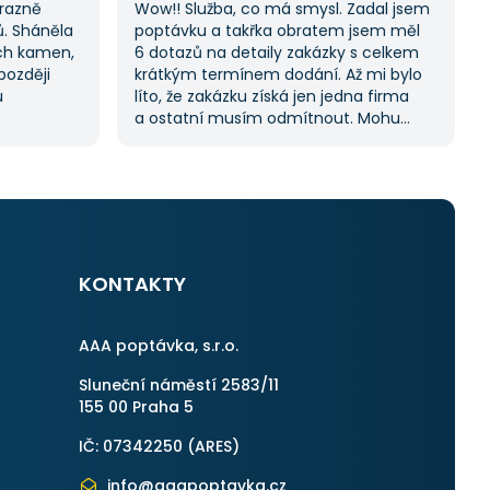
ýrazně
Wow!! Služba, co má smysl. Zadal jsem
ů. Sháněla
poptávku a takřka obratem jsem měl
ch kamen,
6 dotazů na detaily zakázky s celkem
později
krátkým termínem dodání. Až mi bylo
u
líto, že zakázku získá jen jedna firma
a ostatní musím odmítnout. Mohu
lo spoustu
jednoznačně doporučit, protože stejný
ela hledat
proces byl i v dalších poptávkách.
 vždy se
Pokud hledáte řemeslníky či služby,
 potřebuji.
začněte tady :-)
KONTAKTY
AAA poptávka, s.r.o.
Sluneční náměstí 2583/11
155 00 Praha 5
IČ: 07342250 (
ARES
)
info@aaapoptavka.cz