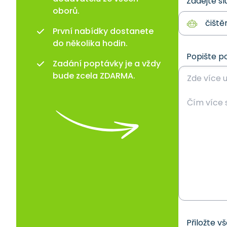
Zadejte sl
oborů.
První nabídky dostanete
do několika hodin.
Popište p
Zadání poptávky je a vždy
bude zcela ZDARMA.
Přiložte v