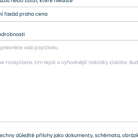
užbu nebo zboží, které hledáte
odrobnosti
šechny důležité přílohy jako dokumenty, schémata, obrázk