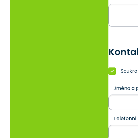
Konta
Soukr
Jméno a p
Telefonní 