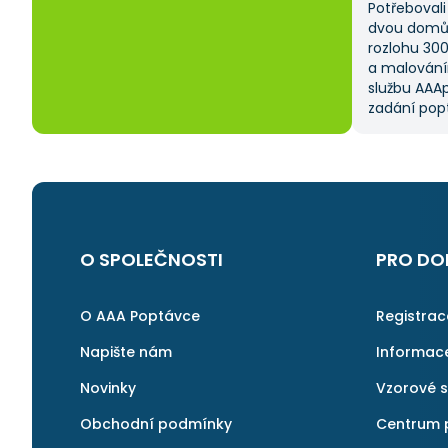
Potřebovali 
dvou domů 
rozlohu 30
a malování
službu AAAp
zadání popt
což mi ušet
kritériem 
výběru z ně
a AAApopta
nabídla. T
nebyla má p
byl spokoje
O SPOLEČNOSTI
PRO DO
najít rychl
v pořádku a 
znovu.
O AAA Poptávce
Registra
Napište nám
Informac
Novinky
Vzorové 
Obchodní podmínky
Centrum 