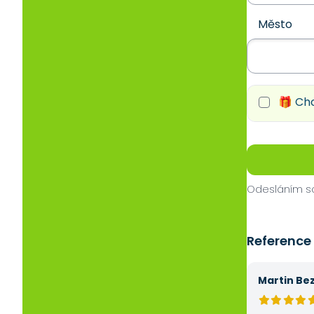
Město
🎁 Chc
Odesláním so
Reference
Martin Be