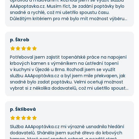
opravou a malováním. Rozhodl jsem se využít službu
AAApoptavka.cz. Musím říct, že zadání poptávky bylo
snadné a rychlé, což mi ušetřilo spoustu času.
Důležitým kritériem pro mě bylo mít možnost výběru
z několika dodavatelů a AAApoptavka.cz mi tuto
výhodu nabídla. Tato poptávka rozhodně nebyla má
první, ale se službou jsem byl spokojený, protože mi
p. Škrob
umožnila najít rychlé řešení. Vše proběhlo v pořádku
a příště jejich službu využiji znovu.
Potřeboval jsem zajistit topenářské práce na napojení
krbových kamen s výměníkem na ústřední topení
v kuchyni v Újezdě u Brna. Rozhodl jsem se využít
službu AAApoptávka.cz a byl jsem mile překvapen, jak
snadné bylo zadat poptávku. Velmi oceňuji možnost
vybrat si z několika dodavatelů, což mi ušetřilo spoustu
času. Výsledek splnil moje očekávání a určitě se
na AAApoptávka.cz obrátím i v budoucnu, pokud budu
potřebovat další řemeslné práce.
p. Šklíbová
Služba AAApoptávka.cz mi výrazně usnadnila hledání
dodavatelů. Sháněla jsem suché dřevo do krbových