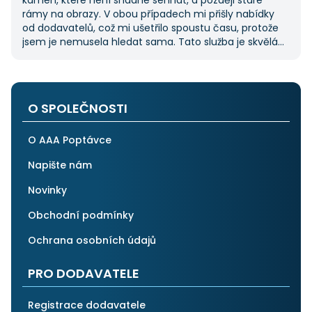
kamen, které není snadné sehnat, a později staré
rámy na obrazy. V obou případech mi přišly nabídky
od dodavatelů, což mi ušetřilo spoustu času, protože
jsem je nemusela hledat sama. Tato služba je skvělá
a vždy se na ni ráda obrátím, když něco potřebuji.
O SPOLEČNOSTI
O AAA Poptávce
Napište nám
Novinky
Obchodní podmínky
Ochrana osobních údajů
PRO DODAVATELE
Registrace dodavatele