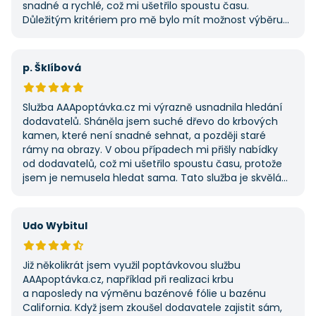
snadné a rychlé, což mi ušetřilo spoustu času.
Důležitým kritériem pro mě bylo mít možnost výběru
z několika dodavatelů a AAApoptavka.cz mi tuto
výhodu nabídla. Tato poptávka rozhodně nebyla má
první, ale se službou jsem byl spokojený, protože mi
p. Šklíbová
umožnila najít rychlé řešení. Vše proběhlo v pořádku
a příště jejich službu využiji znovu.
Služba AAApoptávka.cz mi výrazně usnadnila hledání
dodavatelů. Sháněla jsem suché dřevo do krbových
kamen, které není snadné sehnat, a později staré
rámy na obrazy. V obou případech mi přišly nabídky
od dodavatelů, což mi ušetřilo spoustu času, protože
jsem je nemusela hledat sama. Tato služba je skvělá
a vždy se na ni ráda obrátím, když něco potřebuji.
Udo Wybitul
Již několikrát jsem využil poptávkovou službu
AAApoptávka.cz, například při realizaci krbu
a naposledy na výměnu bazénové fólie u bazénu
California. Když jsem zkoušel dodavatele zajistit sám,