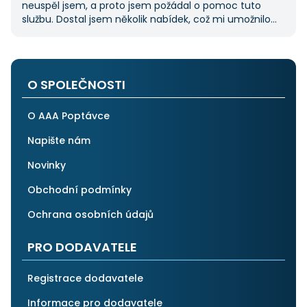
neuspěl jsem, a proto jsem požádal o pomoc tuto
službu. Dostal jsem několik nabídek, což mi umožnilo
vybrat tu nejlepší. S poskytnutými službami jsem byl
velmi spokojen a rozhodně doporučuji AAApoptávka.cz
i ostatním.
O SPOLEČNOSTI
O AAA Poptávce
Napište nám
Novinky
Obchodní podmínky
Ochrana osobních údajů
PRO DODAVATELE
Registrace dodavatele
Informace pro dodavatele