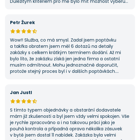
Důležitým kritériem pro mě bylo mít možnost výběru
z několika dodavatelů a AAApoptavka.cz mi tuto
výhodu nabídla. Tato poptávka rozhodně nebyla má
první, ale se službou jsem byl spokojený, protože mi
Petr Žurek
umožnila najít rychlé řešení. Vše proběhlo v pořádku
a příště jejich službu využiji znovu.
Wow!! Služba, co má smysl. Zadal jsem poptávku
a takřka obratem jsem měl 6 dotazů na detaily
zakázky s celkem krátkým termínem dodání. Až mi
bylo líto, že zakázku získá jen jedna firma a ostatní
musím odmítnout. Mohu jednoznačně doporučit,
protože stejný proces byl i v dalších poptávkách.
Pokud hledáte řemeslníky či služby, začněte tady :-)
Jan Justl
S tímto typem objednávky a obstarání dodavatele
mám již zkušenosti a byl jsem vždy velmi spokojen. Vše
je rychle zpracováno a i na takovou práci jako je
pouhá kontrola a případná oprava několika zásuvek
v bytě jsem dostal 11 nabídek. Zakázka byla velmi