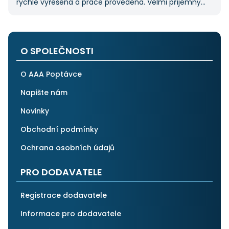
rychle vyřešena a práce provedena. Velmi příjemný
pán. Až budu něco potřebovat, jistě se obrátím
na stejnou instituci. Vřele doporučuji, neboť se můžete
po všech stránkách plně spolehnout.
O SPOLEČNOSTI
O AAA Poptávce
Napište nám
Novinky
Obchodní podmínky
Ochrana osobních údajů
PRO DODAVATELE
Registrace dodavatele
Informace pro dodavatele