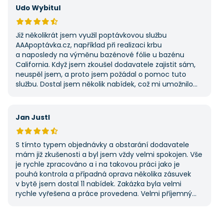
potřebovat další řemeslné práce.
Udo Wybitul
Již několikrát jsem využil poptávkovou službu
AAApoptávka.cz, například při realizaci krbu
a naposledy na výměnu bazénové fólie u bazénu
California. Když jsem zkoušel dodavatele zajistit sám,
neuspěl jsem, a proto jsem požádal o pomoc tuto
službu. Dostal jsem několik nabídek, což mi umožnilo
vybrat tu nejlepší. S poskytnutými službami jsem byl
velmi spokojen a rozhodně doporučuji AAApoptávka.cz
i ostatním.
Jan Justl
S tímto typem objednávky a obstarání dodavatele
mám již zkušenosti a byl jsem vždy velmi spokojen. Vše
je rychle zpracováno a i na takovou práci jako je
pouhá kontrola a případná oprava několika zásuvek
v bytě jsem dostal 11 nabídek. Zakázka byla velmi
rychle vyřešena a práce provedena. Velmi příjemný
pán. Až budu něco potřebovat, jistě se obrátím
na stejnou instituci. Vřele doporučuji, neboť se můžete