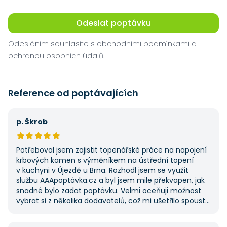
Odeslat poptávku
Odesláním souhlasíte s
obchodními podmínkami
a
ochranou osobních údajů
.
Reference od poptávajících
p. Škrob
Potřeboval jsem zajistit topenářské práce na napojení
krbových kamen s výměníkem na ústřední topení
v kuchyni v Újezdě u Brna. Rozhodl jsem se využít
službu AAApoptávka.cz a byl jsem mile překvapen, jak
snadné bylo zadat poptávku. Velmi oceňuji možnost
vybrat si z několika dodavatelů, což mi ušetřilo spoustu
času. Výsledek splnil moje očekávání a určitě se
na AAApoptávka.cz obrátím i v budoucnu, pokud budu