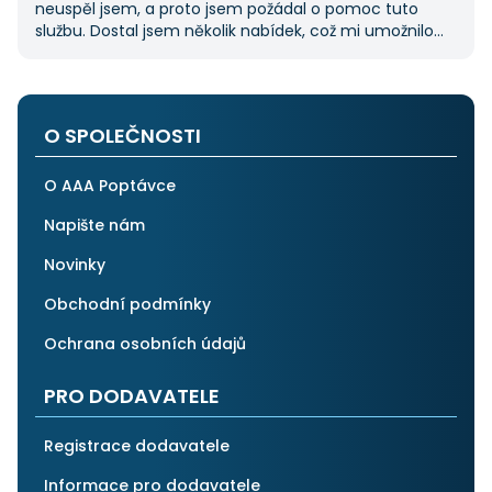
neuspěl jsem, a proto jsem požádal o pomoc tuto
službu. Dostal jsem několik nabídek, což mi umožnilo
vybrat tu nejlepší. S poskytnutými službami jsem byl
velmi spokojen a rozhodně doporučuji AAApoptávka.cz
i ostatním.
O SPOLEČNOSTI
O AAA Poptávce
Napište nám
Novinky
Obchodní podmínky
Ochrana osobních údajů
PRO DODAVATELE
Registrace dodavatele
Informace pro dodavatele