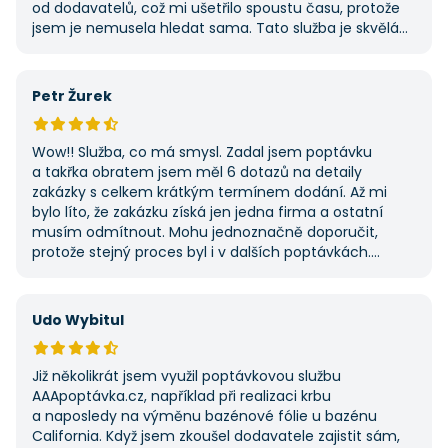
od dodavatelů, což mi ušetřilo spoustu času, protože
jsem je nemusela hledat sama. Tato služba je skvělá
a vždy se na ni ráda obrátím, když něco potřebuji.
Petr Žurek
Wow!! Služba, co má smysl. Zadal jsem poptávku
a takřka obratem jsem měl 6 dotazů na detaily
zakázky s celkem krátkým termínem dodání. Až mi
bylo líto, že zakázku získá jen jedna firma a ostatní
musím odmítnout. Mohu jednoznačně doporučit,
protože stejný proces byl i v dalších poptávkách.
Pokud hledáte řemeslníky či služby, začněte tady :-)
Udo Wybitul
Již několikrát jsem využil poptávkovou službu
AAApoptávka.cz, například při realizaci krbu
a naposledy na výměnu bazénové fólie u bazénu
California. Když jsem zkoušel dodavatele zajistit sám,