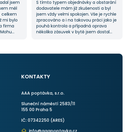
Zadal jsem
S tímto typem objednávky a obstarání
jsem měl
dodavatele mám již zkušenosti a byl
s celkem
jsem vždy velmi spokojen. Vše je rychle
ž mi bylo
zpracováno a i na takovou práci jako je
na firma
pouhá kontrola a případná oprava
. Mohu
několika zásuvek v bytě jsem dostal
ože stejný
11 nabídek. Zakázka byla velmi rychle
kách.
vyřešena a práce provedena. Velmi
služby,
příjemný pán. Až budu něco
potřebovat, jistě se obrátím na stejnou
instituci. Vřele doporučuji, neboť se
můžete po všech stránkách plně
spolehnout.
KONTAKTY
AAA poptávka, s.r.o.
Sluneční náměstí 2583/11
155 00 Praha 5
IČ: 07342250 (
ARES
)
info@aaapoptavka.cz