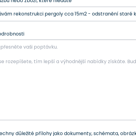
užbu nebo zboží, které hledáte
odrobnosti
šechny důležité přílohy jako dokumenty, schémata, obrázk