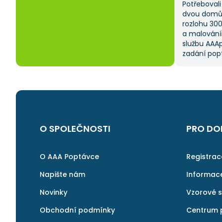
Potřebovali 
dvou domů 
rozlohu 30
a malování
službu AAAp
zadání popt
což mi ušet
kritériem 
výběru z ně
a AAApopta
nabídla. T
nebyla má p
byl spokoje
O SPOLEČNOSTI
PRO DO
najít rychl
v pořádku a 
znovu.
O AAA Poptávce
Registra
Napište nám
Informac
Novinky
Vzorové 
Obchodní podmínky
Centrum 