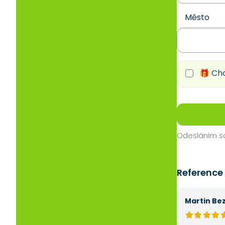
Město
🎁 Chc
Odesláním so
Reference
Martin Be