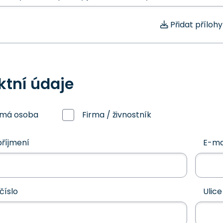
Přidat přílohy
ktní údaje
omá osoba
Firma / živnostník
říjmení
E-ma
číslo
Ulice