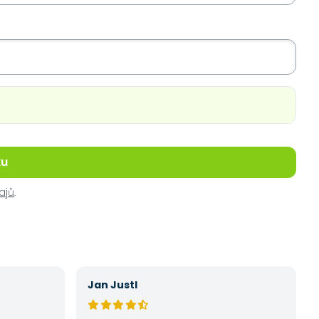
ku
ajů
.
Jan Justl