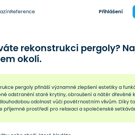
azín
Reference
Přihlášení
váte rekonstrukci pergoly? N
em okolí.
rukce pergoly přináší významné zlepšení estetiky a funk
né odstranění staré krytiny, obroušení a nátěr dřevěné 
jí dlouhodobou odolnost vůči povětrnostním vlivům. Díky 
e příjemné prostředí pro relaxaci a společenské setkáván