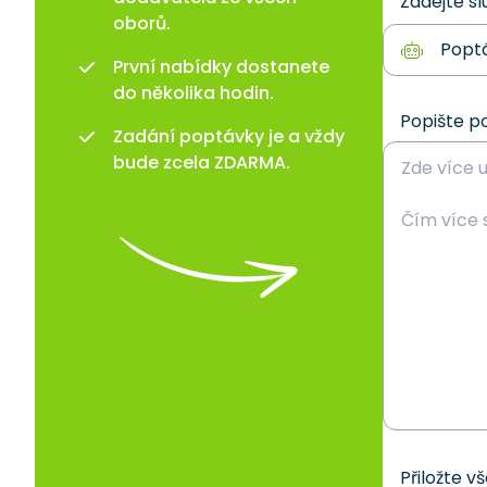
Zadejte sl
oborů.
První nabídky dostanete
do několika hodin.
Popište p
Zadání poptávky je a vždy
bude zcela ZDARMA.
Přiložte v