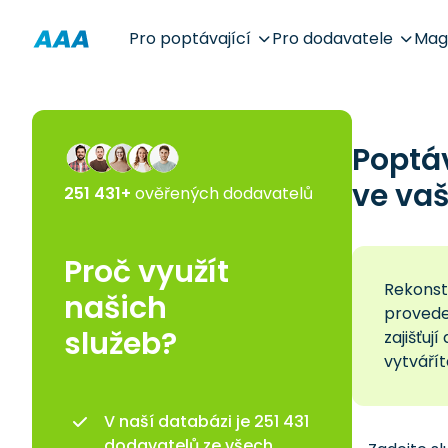
Pro poptávající
Pro dodavatele
Mag
Poptá
ve vaš
251 431+
ověřených dodavatelů
Proč využít
Rekonst
našich
provede
služeb?
zajišťu
vytvářít
V naší databázi je 251 431
dodavatelů ze všech