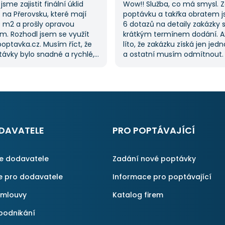
jsme zajistit finální úklid
Wow!! Služba, co má smysl. 
na Přerovsku, které mají
poptávku a takřka obratem 
0 m2 a prošly opravou
6 dotazů na detaily zakázky 
m. Rozhodl jsem se využít
krátkým termínem dodání. A
optavka.cz. Musím říct, že
líto, že zakázku získá jen jed
ávky bylo snadné a rychlé,
a ostatní musím odmítnout
řilo spoustu času. Důležitým
jednoznačně doporučit, prot
pro mě bylo mít možnost
proces byl i v dalších poptáv
kolika dodavatelů
Pokud hledáte řemeslníky či 
vka.cz mi tuto výhodu
začněte tady :-)
ato poptávka rozhodně
rvní, ale se službou jsem
ný, protože mi umožnila
DAVATELE
PRO POPTÁVAJÍCÍ
é řešení. Vše proběhlo
příště jejich službu využiji
ce dodavatele
Zadání nové poptávky
e pro dodavatele
Informace pro poptávající
smlouvy
Katalog firem
podnikání