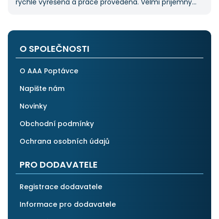
rychle vyřešena a práce provedena. Velmi příjemný
pán. Až budu něco potřebovat, jistě se obrátím
na stejnou instituci. Vřele doporučuji, neboť se můžete
po všech stránkách plně spolehnout.
O SPOLEČNOSTI
O AAA Poptávce
Napište nám
Novinky
Obchodní podmínky
Ochrana osobních údajů
PRO DODAVATELE
Registrace dodavatele
Informace pro dodavatele