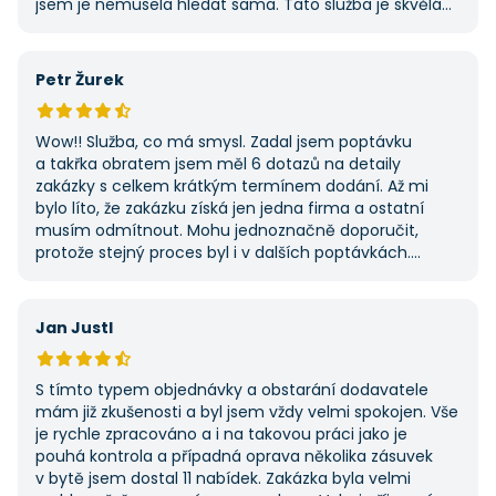
jsem je nemusela hledat sama. Tato služba je skvělá
a vždy se na ni ráda obrátím, když něco potřebuji.
Petr Žurek
Wow!! Služba, co má smysl. Zadal jsem poptávku
a takřka obratem jsem měl 6 dotazů na detaily
zakázky s celkem krátkým termínem dodání. Až mi
bylo líto, že zakázku získá jen jedna firma a ostatní
musím odmítnout. Mohu jednoznačně doporučit,
protože stejný proces byl i v dalších poptávkách.
Pokud hledáte řemeslníky či služby, začněte tady :-)
Jan Justl
S tímto typem objednávky a obstarání dodavatele
mám již zkušenosti a byl jsem vždy velmi spokojen. Vše
je rychle zpracováno a i na takovou práci jako je
pouhá kontrola a případná oprava několika zásuvek
v bytě jsem dostal 11 nabídek. Zakázka byla velmi