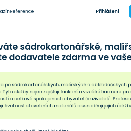
azín
Reference
Přihlášení
váte sádrokartonářské, malíř
te dodavatele zdarma ve vaše
a po sádrokartonářských, malířských a obkladačských pra
u. Tyto služby nejen zajišťují funkční a vizuální harmonii p
ostí a celkové spokojenosti obyvatel či uživatelů. Profe
jí životnost stavebních materiálů a usnadňují jejich údržb