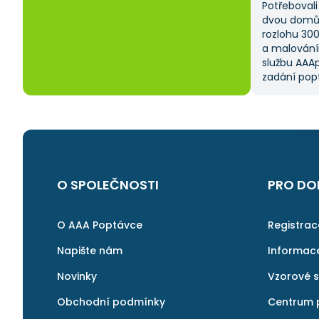
Potřebovali 
dvou domů 
rozlohu 30
a malování
službu AAAp
zadání popt
což mi ušet
kritériem 
výběru z ně
a AAApopta
nabídla. T
nebyla má p
byl spokoje
O SPOLEČNOSTI
PRO DO
najít rychl
v pořádku a 
znovu.
O AAA Poptávce
Registra
Napište nám
Informac
Novinky
Vzorové 
Obchodní podmínky
Centrum 