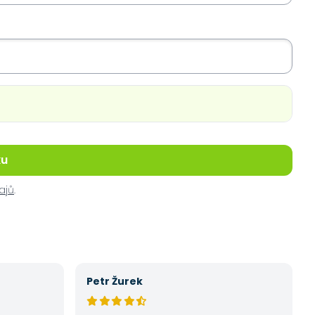
ku
ajů
.
Petr Žurek