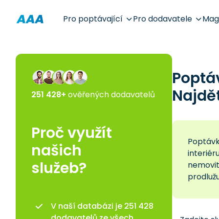
Pro poptávající
Pro dodavatele
Mag
Poptá
Najdě
251 428+
ověřených dodavatelů
Proč využít
Poptávk
našich
interiér
služeb?
nemovit
prodlužu
V naší databázi je 251 428
dodavatelů ze všech