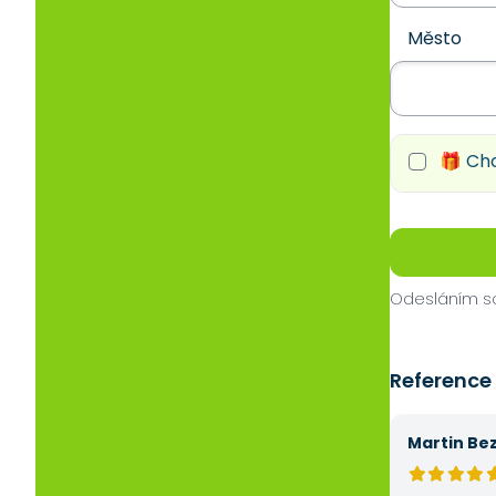
Město
🎁 Chc
Odesláním so
Reference
Martin Be