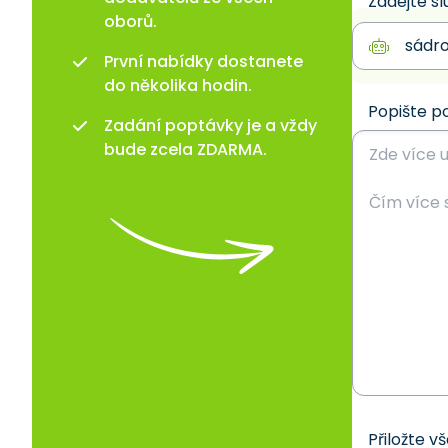
Zadejte sl
oborů.
První nabídky dostanete
do několika hodin.
Popište p
Zadání poptávky je a vždy
bude zcela ZDARMA.
Přiložte v