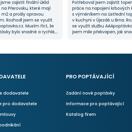
jsme zajistit finální úklid
Potřeboval jsem zajistit tope
na Přerovsku, které mají
práce na napojení krbových
0 m2 a prošly opravou
s výměníkem na ústřední to
m. Rozhodl jsem se využít
v kuchyni v Újezdě u Brna. R
optavka.cz. Musím říct, že
se využít službu AAApoptávka
ávky bylo snadné a rychlé,
jsem mile překvapen, jak sn
řilo spoustu času. Důležitým
zadat poptávku. Velmi oceňu
pro mě bylo mít možnost
vybrat si z několika dodavate
kolika dodavatelů
ušetřilo spoustu času. Výslede
vka.cz mi tuto výhodu
moje očekávání a určitě se
ato poptávka rozhodně
na AAApoptávka.cz obrátím
rvní, ale se službou jsem
i v budoucnu, pokud budu p
ný, protože mi umožnila
další řemeslné práce.
DAVATELE
PRO POPTÁVAJÍCÍ
é řešení. Vše proběhlo
příště jejich službu využiji
ce dodavatele
Zadání nové poptávky
e pro dodavatele
Informace pro poptávající
smlouvy
Katalog firem
podnikání