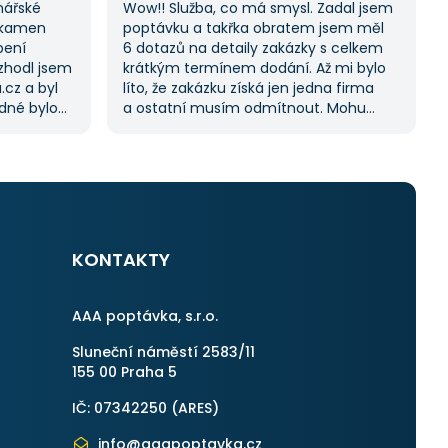
nářské
Wow!! Služba, co má smysl. Zadal jsem
 kamen
poptávku a takřka obratem jsem měl
pení
6 dotazů na detaily zakázky s celkem
ozhodl jsem
krátkým termínem dodání. Až mi bylo
.cz a byl
líto, že zakázku získá jen jedna firma
adné bylo
a ostatní musím odmítnout. Mohu
ji možnost
jednoznačně doporučit, protože stejný
lů, což mi
proces byl i v dalších poptávkách.
k splnil
Pokud hledáte řemeslníky či služby,
začněte tady :-)
otřebovat
KONTAKTY
AAA poptávka, s.r.o.
Sluneční náměstí 2583/11
155 00 Praha 5
IČ: 07342250 (
ARES
)
info@aaapoptavka.cz