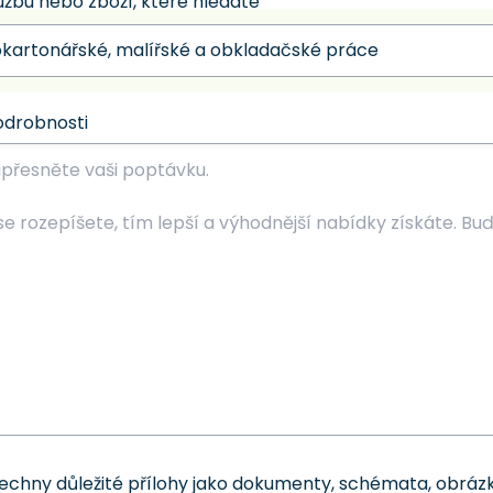
užbu nebo zboží, které hledáte
odrobnosti
šechny důležité přílohy jako dokumenty, schémata, obrázk