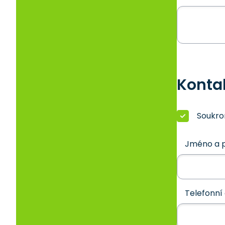
Konta
Soukr
Jméno a p
Telefonní 