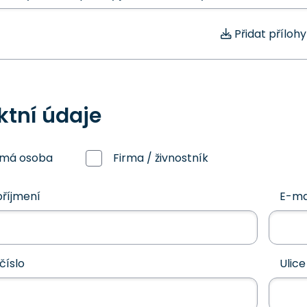
Přidat přílohy
ktní údaje
omá osoba
Firma / živnostník
říjmení
E-ma
číslo
Ulice