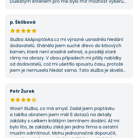
Důležitým kritériem pro mě bylo mít možnost výběru
z několika dodavatelů a AAApoptavka.cz mi tuto
výhodu nabídla. Tato poptávka rozhodně nebyla má
první, ale se službou jsem byl spokojený, protože mi
p. Šklíbová
umožnila najít rychlé řešení. Vše proběhlo v pořádku
a příště jejich službu využiji znovu.
Služba AAApoptávka.cz mi výrazně usnadnila hledání
dodavatelů. Sháněla jsem suché dřevo do krbových
kamen, které není snadné sehnat, a později staré
rámy na obrazy. V obou případech mi přišly nabídky
od dodavatelů, což mi ušetřilo spoustu času, protože
jsem je nemusela hledat sama. Tato služba je skvělá
a vždy se na ni ráda obrátím, když něco potřebuji.
Petr Žurek
Wow!! Služba, co má smysl. Zadal jsem poptávku
a takřka obratem jsem měl 6 dotazů na detaily
zakázky s celkem krátkým termínem dodání. Až mi
bylo líto, že zakázku získá jen jedna firma a ostatní
musím odmítnout. Mohu jednoznačně doporučit,