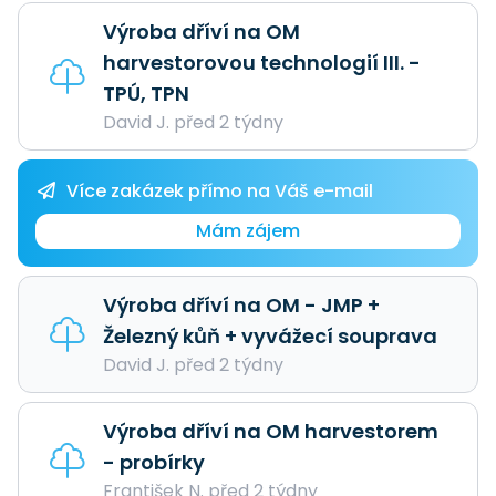
Výroba dříví na OM
harvestorovou technologií III. -
TPÚ, TPN
David J. před 2 týdny
Více zakázek přímo na Váš e-mail
Mám zájem
Výroba dříví na OM - JMP +
Železný kůň + vyvážecí souprava
David J. před 2 týdny
Výroba dříví na OM harvestorem
- probírky
František N. před 2 týdny