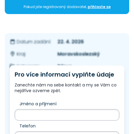
Pokud jste registrovaný dodavatel,
přihlaste se
22. 4. 2026
Datum zadání:
Moravskoslezský
Kraj:
Dřevo
Kategorie:
Pro více informací vyplňte údaje
Zanechte nám na sebe kontakt a my se Vám co
nejdříve ozveme zpět.
Jméno a příjmení
Telefon