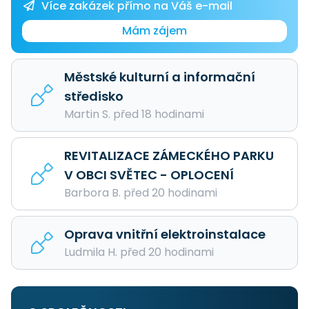
Více zakázek přímo na Váš e-mail
Mám zájem
Městské kulturní a informační
středisko
Martin S. před 18 hodinami
REVITALIZACE ZÁMECKÉHO PARKU
V OBCI SVĚTEC - OPLOCENÍ
Barbora B. před 20 hodinami
Oprava vnitřní elektroinstalace
Ludmila H. před 20 hodinami