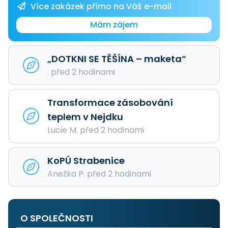
Více zakázek přímo na Váš e-mail
Mám zájem
„DOTKNI SE TĚŠÍNA – maketa“
. před 2 hodinami
Transformace zásobování
teplem v Nejdku
Lucie M. před 2 hodinami
KoPÚ Strabenice
Anežka P. před 2 hodinami
O SPOLEČNOSTI