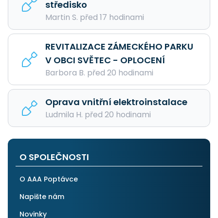
středisko
Martin S. před 17 hodinami
REVITALIZACE ZÁMECKÉHO PARKU
V OBCI SVĚTEC - OPLOCENÍ
Barbora B. před 20 hodinami
Oprava vnitřní elektroinstalace
Ludmila H. před 20 hodinami
O SPOLEČNOSTI
O AAA Poptávce
Napište nám
Novinky