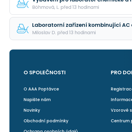
Böhmová, L. před 13 hodinami
Laboratorní zařízení kombinující AC 
Miloslav D. před 13 hodinami
O SPOLEČNOSTI
PRO DO
O AAA Poptávce
Registra
Napište nám
Informac
Novinky
Vzorové 
Obchodní podmínky
Centrum 
Ochrana osobních údajů