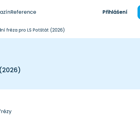
azín
Reference
Přihlášení
ní fréza pro LS Potštát (2026)
 (2026)
frézy