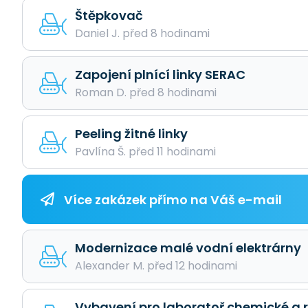
Štěpkovač
Daniel J. před 8 hodinami
Zapojení plnící linky SERAC
Roman D. před 8 hodinami
Peeling žitné linky
Pavlína Š. před 11 hodinami
Více zakázek přímo na Váš e-mail
Modernizace malé vodní elektrárny
Alexander M. před 12 hodinami
Vybavení pro laboratoř chemické a 