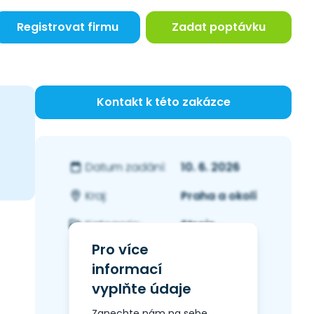
Registrovat firmu
Zadat poptávku
Kontakt k této zakázce
10. 6. 2026
Datum zadání:
Praha a okolí
Kraj:
Stroje
Kategorie:
Pro více
informací
vyplňte údaje
Zanechte nám na sebe