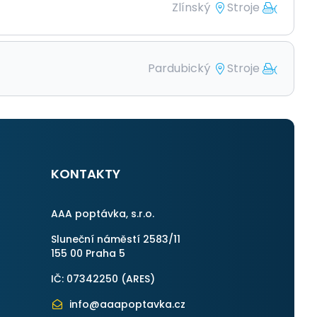
Zlínský
Stroje
Pardubický
Stroje
KONTAKTY
AAA poptávka, s.r.o.
Sluneční náměstí 2583/11
155 00 Praha 5
IČ: 07342250 (
ARES
)
info@aaapoptavka.cz