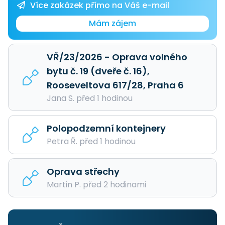
Více zakázek přímo na Váš e-mail
Mám zájem
VŘ/23/2026 - Oprava volného
bytu č. 19 (dveře č. 16),
Rooseveltova 617/28, Praha 6
Jana S. před 1 hodinou
Polopodzemní kontejnery
Petra Ř. před 1 hodinou
Oprava střechy
Martin P. před 2 hodinami