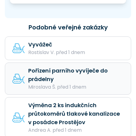
Podobné veřejné zakázky
Vyvážeč
Rostislav V. před 1 dnem
Pořízení parního vyvíječe do
prádelny
Miroslava Š. před 1 dnem
Výměna 2 ks indukčních
průtokoměrů tlakové kanalizace
v posádce Prostějov
Andrea A. před 1 dnem