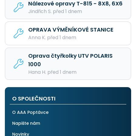
Nálezové opravy T-815 - 8X8, 6X6
Jindřich S. před 1 dnem
OPRAVA VÝMĚNÍKOVÉ STANICE
Anna K. před 1 dnem
Oprava čtyřkolky UTV POLARIS
1000
Hana H. před 1 dnem
O SPOLEČNOSTI
O AAA Poptávce
Napište nám
Novinky