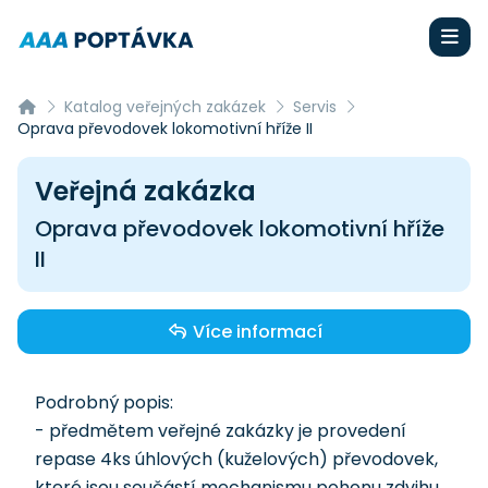
Katalog veřejných zakázek
Servis
Oprava převodovek lokomotivní hříže II
Veřejná zakázka
Oprava převodovek lokomotivní hříže
II
Více informací
Podrobný popis:
- předmětem veřejné zakázky je provedení
repase 4ks úhlových (kuželových) převodovek,
které jsou součástí mechanismu pohonu zdvihu