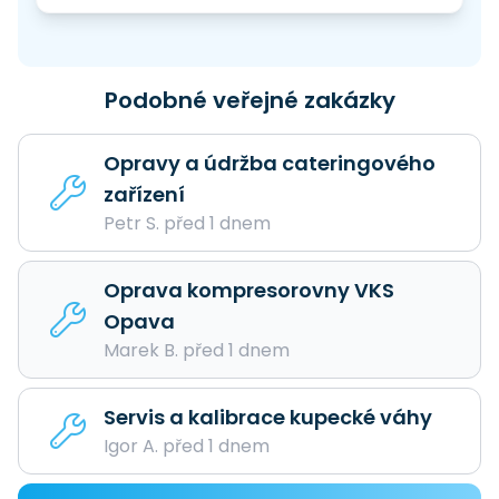
Podobné veřejné zakázky
Opravy a údržba cateringového
zařízení
Petr S. před 1 dnem
Oprava kompresorovny VKS
Opava
Marek B. před 1 dnem
Servis a kalibrace kupecké váhy
Igor A. před 1 dnem