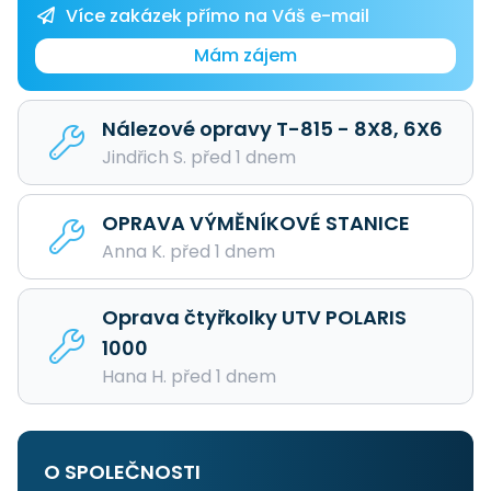
Více zakázek přímo na Váš e-mail
Mám zájem
Nálezové opravy T-815 - 8X8, 6X6
Jindřich S. před 1 dnem
OPRAVA VÝMĚNÍKOVÉ STANICE
Anna K. před 1 dnem
Oprava čtyřkolky UTV POLARIS
1000
Hana H. před 1 dnem
O SPOLEČNOSTI