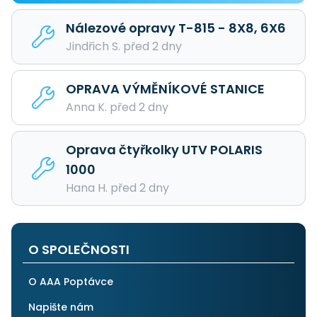
Nálezové opravy T-815 - 8X8, 6X6
Jindřich S. před 2 dny
OPRAVA VÝMĚNÍKOVÉ STANICE
Anna K. před 2 dny
Oprava čtyřkolky UTV POLARIS
1000
Hana H. před 2 dny
O SPOLEČNOSTI
O AAA Poptávce
Napište nám