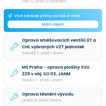
Petr C. před 21 hodinami
Více zakázek přímo na Váš e-mail
Mám zájem
Oprava směšovacích ventilů ÚT a
CHL vybraných VZT jednotek
Zdeněk T. před 1 dnem
MS Praha - oprava plošiny SVU
225 v obj. SO 03, JANM
Blanka V. před 1 dnem
Oprava těsnění vývodu
Lenka M. před 1 dnem