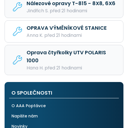
Nálezové opravy T-815 - 8X8, 6X6
Jindřich S. před 21 hodinami
OPRAVA VÝMĚNÍKOVÉ STANICE
Anna K. před 21 hodinami
Oprava čtyřkolky UTV POLARIS
1000
Hana H. před 21 hodinami
O SPOLEČNOSTI
O AAA Poptávce
Napište nám
Novinky