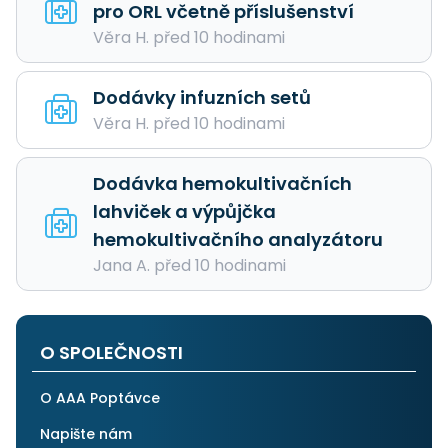
pro ORL včetně příslušenství
Věra H. před 10 hodinami
Dodávky infuzních setů
Věra H. před 10 hodinami
Dodávka hemokultivačních
lahviček a výpůjčka
hemokultivačního analyzátoru
Jana A. před 10 hodinami
O SPOLEČNOSTI
O AAA Poptávce
Napište nám