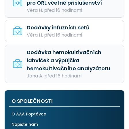
pro ORL včetně příslušenství
Věra H. před 16 hodinami
Dodávky infuzních setů
Věra H. před 16 hodinami
Dodávka hemokultivačních
lahviček a výpůjčka
hemokultivačního analyzátoru
Jana A. před 16 hodinami
O SPOLEČNOSTI
O AAA Poptávce
Napište nám