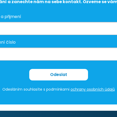
kání a zanechte nám na sebe kontakt. Ozveme se vám 
a přijmení
ní číslo
Odeslat
Odesláním souhlasíte s podmínkami
ochrany osobních údajů