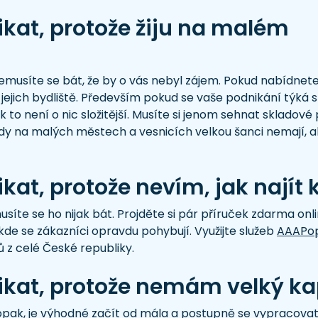
kat, protože žiju na malém
Nemusíte se bát, že by o vás nebyl zájem. Pokud nabídne
ě jejich bydliště. Především pokud se vaše podnikání týká 
o není o nic složitější. Musíte si jenom sehnat skladové pros
ody na malých městech a vesnicích velkou šanci nemají, 
at, protože nevím, jak najít k
íte se ho nijak bát. Projděte si pár příruček zdarma onli
de se zákazníci opravdu pohybují. Využijte služeb
AAAPo
z celé České republiky.
ikat, protože nemám velký ka
aopak, je výhodné začít od mála a postupně se vypracovat