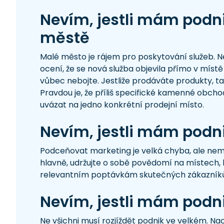
Nevím, jestli mám podni
městě
Malé město je rájem pro poskytování služeb. 
ocení, že se nová služba objevila přímo v míst
vůbec nebojte. Jestliže prodáváte produkty, tak t
Pravdou je, že příliš specifické kamenné obch
uvázat na jedno konkrétní prodejní místo.
Nevím, jestli mám podnik
Podceňovat marketing je velká chyba, ale nemus
hlavně, udržujte o sobě povědomí na místech, k
relevantním poptávkám skutečných zákazníků 
Nevím, jestli mám podn
Ne všichni musí rozjíždět podnik ve velkém. N