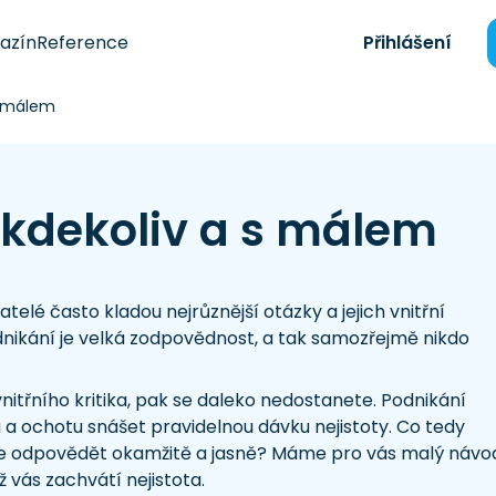
azín
Reference
Přihlášení
s málem
 kdekoliv a s málem
elé často kladou nejrůznější otázky a jejich vnitřní
dnikání je velká zodpovědnost, a tak samozřejmě nikdo
třního kritika, pak se daleko nedostanete. Podnikání
a ochotu snášet pravidelnou dávku nejistoty. Co tedy
žete odpovědět okamžitě a jasně? Máme pro vás malý návo
yž vás zachvátí nejistota.