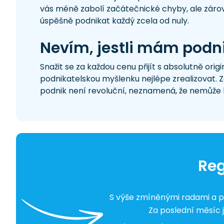
vás méně zabolí začátečnické chyby, ale záro
úspěšně podnikat každý zcela od nuly.
Nevím, jestli mám podnik
Snažit se za každou cenu přijít s absolutně ori
podnikatelskou myšlenku nejlépe zrealizovat. Z
podnik není revoluční, neznamená, že nemůže 
Reg
S výše zmíněnými radami a p
Za poslední měsíc 