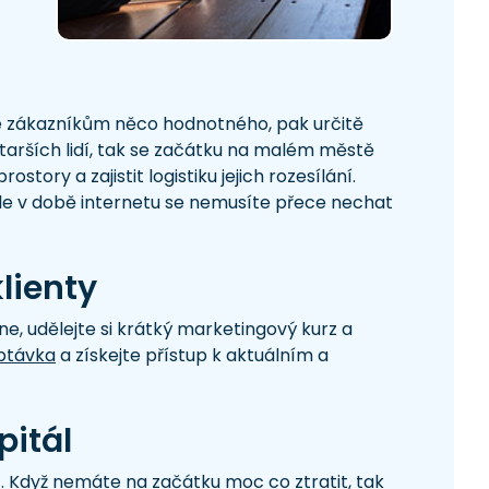
te zákazníkům něco hodnotného, pak určitě
starších lidí, tak se začátku na malém městě
tory a zajistit logistiku jejich rozesílání.
ale v době internetu se nemusíte přece nechat
lienty
ne, udělejte si krátký marketingový kurz a
ptávka
a získejte přístup k aktuálním a
pitál
. Když nemáte na začátku moc co ztratit, tak