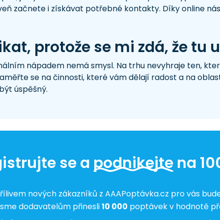
veň začnete i získávat potřebné kontakty. Díky online 
at, protože se mi zdá, že tu 
ginálním nápadem nemá smysl. Na trhu nevyhraje ten, který 
aměřte se na činnosti, které vám dělají radost a na oblast
být úspěšný.
istrujte se a
podnikejte
na 10
řílivem nových zákazníků z AAAPoptávka.cz pro vás bude
jsme dodavatelům přinesli
10 000
poptávek v hodnotě p