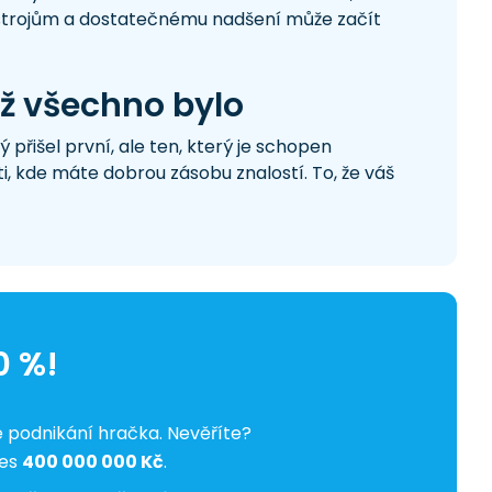
nástrojům a dostatečnému nadšení může začít
už všechno bylo
přišel první, ale ten, který je schopen
i, kde máte dobrou zásobu znalostí. To, že váš
0 %!
 podnikání hračka. Nevěříte?
řes
400 000 000 Kč
.