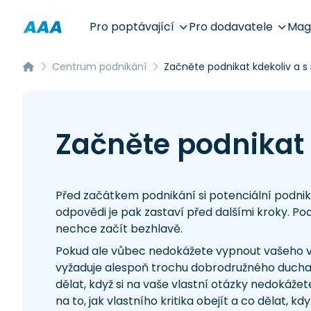
Pro poptávající
Pro dodavatele
Mag
Centrum podnikání
Začněte podnikat kdekoliv a 
Začněte podnikat
Před začátkem podnikání si potenciální podnikat
odpovědi je pak zastaví před dalšími kroky. Po
nechce začít bezhlavě.
Pokud ale vůbec nedokážete vypnout vašeho vni
vyžaduje alespoň trochu dobrodružného ducha 
dělat, když si na vaše vlastní otázky nedoká
na to, jak vlastního kritika obejít a co dělat, kd