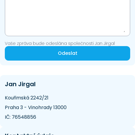
Vaše zpráva bude odeslána společnosti Jan Jirgal
Odeslat
Jan Jirgal
Kouřimská 2242/21
Praha 3 - Vinohrady 13000
IČ: 76548856