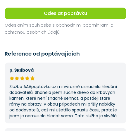
Odeslat poptávku
Odesláním souhlasíte s
obchodními podmínkami
a
ochranou osobních údajů
.
Reference od poptávajících
p. Šklíbová
Služba AAApoptávka.cz mi výrazně usnadnila hledání
dodavatelů. Sháněla jsem suché dřevo do krbových
kamen, které není snadné sehnat, a později staré
rámy na obrazy. V obou případech mi přišly nabídky
od dodavatelů, což mi ušetřilo spoustu času, protože
jsem je nemusela hledat sama. Tato služba je skvělá
a vždy se na ni ráda obrátím, když něco potřebuji.