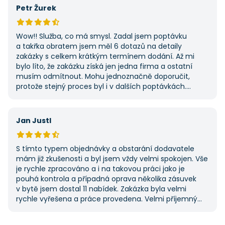
Petr Žurek
Wow!! Služba, co má smysl. Zadal jsem poptávku
a takřka obratem jsem měl 6 dotazů na detaily
zakázky s celkem krátkým termínem dodání. Až mi
bylo líto, že zakázku získá jen jedna firma a ostatní
musím odmítnout. Mohu jednoznačně doporučit,
protože stejný proces byl i v dalších poptávkách.
Pokud hledáte řemeslníky či služby, začněte tady :-)
Jan Justl
S tímto typem objednávky a obstarání dodavatele
mám již zkušenosti a byl jsem vždy velmi spokojen. Vše
je rychle zpracováno a i na takovou práci jako je
pouhá kontrola a případná oprava několika zásuvek
v bytě jsem dostal 11 nabídek. Zakázka byla velmi
rychle vyřešena a práce provedena. Velmi příjemný
pán. Až budu něco potřebovat, jistě se obrátím
na stejnou instituci. Vřele doporučuji, neboť se můžete