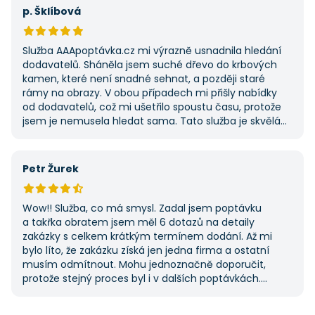
potřebovat další řemeslné práce.
p. Šklíbová
Služba AAApoptávka.cz mi výrazně usnadnila hledání
dodavatelů. Sháněla jsem suché dřevo do krbových
kamen, které není snadné sehnat, a později staré
rámy na obrazy. V obou případech mi přišly nabídky
od dodavatelů, což mi ušetřilo spoustu času, protože
jsem je nemusela hledat sama. Tato služba je skvělá
a vždy se na ni ráda obrátím, když něco potřebuji.
Petr Žurek
Wow!! Služba, co má smysl. Zadal jsem poptávku
a takřka obratem jsem měl 6 dotazů na detaily
zakázky s celkem krátkým termínem dodání. Až mi
bylo líto, že zakázku získá jen jedna firma a ostatní
musím odmítnout. Mohu jednoznačně doporučit,
protože stejný proces byl i v dalších poptávkách.
Pokud hledáte řemeslníky či služby, začněte tady :-)