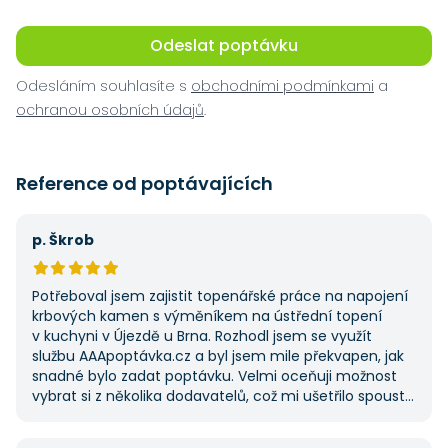
Odeslat poptávku
Odesláním souhlasíte s
obchodními podmínkami
a
ochranou osobních údajů
.
Reference od poptávajících
p. Škrob
Potřeboval jsem zajistit topenářské práce na napojení
krbových kamen s výměníkem na ústřední topení
v kuchyni v Újezdě u Brna. Rozhodl jsem se využít
službu AAApoptávka.cz a byl jsem mile překvapen, jak
snadné bylo zadat poptávku. Velmi oceňuji možnost
vybrat si z několika dodavatelů, což mi ušetřilo spoustu
času. Výsledek splnil moje očekávání a určitě se
na AAApoptávka.cz obrátím i v budoucnu, pokud budu