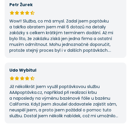
první, ale se službou jsem byl spokojený, protože mi
Petr Žurek
umožnila najít rychlé řešení. Vše proběhlo v pořádku
a příště jejich službu využiji znovu.
Wow!! Služba, co má smysl. Zadal jsem poptávku
a takřka obratem jsem měl 6 dotazů na detaily
zakázky s celkem krátkým termínem dodání. Až mi
bylo líto, že zakázku získá jen jedna firma a ostatní
musím odmítnout. Mohu jednoznačně doporučit,
protože stejný proces byl i v dalších poptávkách.
Pokud hledáte řemeslníky či služby, začněte tady :-)
Udo Wybitul
Již několikrát jsem využil poptávkovou službu
AAApoptávka.cz, například při realizaci krbu
a naposledy na výměnu bazénové fólie u bazénu
California. Když jsem zkoušel dodavatele zajistit sám,
neuspěl jsem, a proto jsem požádal o pomoc tuto
službu. Dostal jsem několik nabídek, což mi umožnilo
vybrat tu nejlepší. S poskytnutými službami jsem byl
velmi spokojen a rozhodně doporučuji AAApoptávka.cz