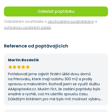
Odeslat poptávku
Odesláním souhlasíte s
obchodními podmínkami
a
ochranou osobních údajů
.
Reference od poptávajících
Martin Bezdečík
Potřebovali jsme zajistit finální úklid dvou domů
na Přerovsku, které mají rozlohu 300 m2 a prošly
opravou a malováním. Rozhodl jsem se využít službu
AAApoptavka.cz. Musím říct, že zadání poptávky bylo
snadné a rychlé, což mi ušetřilo spoustu času.
Důležitým kritériem pro mě bylo mít možnost výběru
z několika dodavatelů a AAApoptavka.cz mi tuto
výhodu nabídla. Tato poptávka rozhodně nebyla má