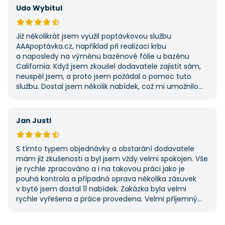
potřebovat další řemeslné práce.
Udo Wybitul
Již několikrát jsem využil poptávkovou službu
AAApoptávka.cz, například při realizaci krbu
a naposledy na výměnu bazénové fólie u bazénu
California. Když jsem zkoušel dodavatele zajistit sám,
neuspěl jsem, a proto jsem požádal o pomoc tuto
službu. Dostal jsem několik nabídek, což mi umožnilo
vybrat tu nejlepší. S poskytnutými službami jsem byl
velmi spokojen a rozhodně doporučuji AAApoptávka.cz
i ostatním.
Jan Justl
S tímto typem objednávky a obstarání dodavatele
mám již zkušenosti a byl jsem vždy velmi spokojen. Vše
je rychle zpracováno a i na takovou práci jako je
pouhá kontrola a případná oprava několika zásuvek
v bytě jsem dostal 11 nabídek. Zakázka byla velmi
rychle vyřešena a práce provedena. Velmi příjemný
pán. Až budu něco potřebovat, jistě se obrátím
na stejnou instituci. Vřele doporučuji, neboť se můžete