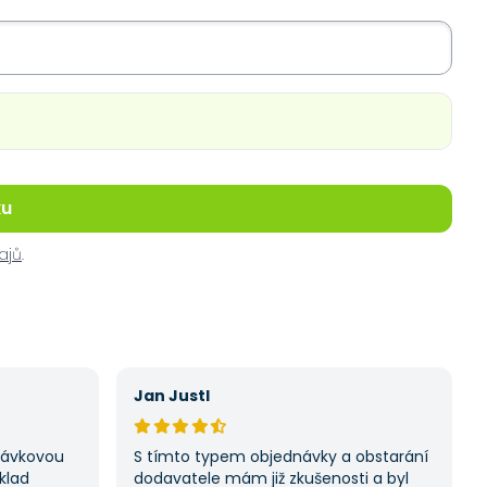
ku
ajů
.
Jan Justl
ptávkovou
S tímto typem objednávky a obstarání
klad
dodavatele mám již zkušenosti a byl