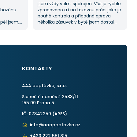
jsem vždy velmi spokojen. Vše je rychle
 bazénu
zpracováno a i na takovou práci jako je
pouhá kontrola a případná oprava
spěl jsem,
několika zásuvek v bytě jsem dostal
oc tuto
11 nabídek. Zakázka byla velmi rychle
abídek, což
vyřešena a práce provedena. Velmi
í.
příjemný pán. Až budu něco
m byl velmi
potřebovat, jistě se obrátím na stejnou
uji
instituci. Vřele doporučuji, neboť se
můžete po všech stránkách plně
spolehnout.
KONTAKTY
AAA poptávka, s.r.o.
Sluneční náměstí 2583/11
155 00 Praha 5
IČ: 07342250 (
ARES
)
info@aaapoptavka.cz
+420 222 551 815