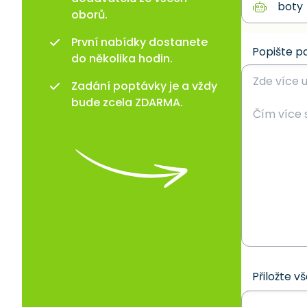
oborů.
První nabídky dostanete
Popište p
do několika hodin.
Zadání poptávky je a vždy
bude zcela ZDARMA.
Přiložte v