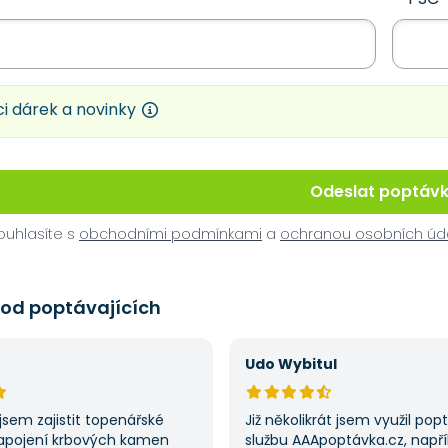
i dárek a novinky
Odeslat poptáv
uhlasíte s
obchodními podmínkami
a
ochranou osobních úd
 od poptávajících
Udo Wybitul
jsem zajistit topenářské
Již několikrát jsem využil po
apojení krbových kamen
službu AAApoptávka.cz, napří