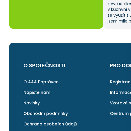
s výměníke
v kuchyni v
se využít s
jsem mile p
zadat popt
vybrat si z
ušetřilo sp
moje očeká
na AAApopt
i v budouc
další řemes
O SPOLEČNOSTI
PRO DO
O AAA Poptávce
Registra
Napište nám
Informac
Novinky
Vzorové 
Obchodní podmínky
Centrum 
Ochrana osobních údajů