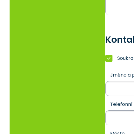
Konta
Soukr
Jméno a p
Telefonní 
Město