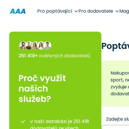
Pro poptávající
Pro dodavatele
Mag
Poptá
251 418+
ověřených dodavatelů
Nakupová
Proč využít
sport, 
našich
zvyšuje 
dodavat
služeb?
Zadejte sl
V naší databázi je 251 418
dodavatelů ze všech