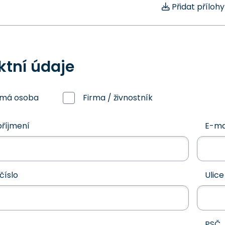
Přidat přílohy
ktní údaje
omá osoba
Firma / živnostník
říjmení
E-ma
číslo
Ulice
PSČ