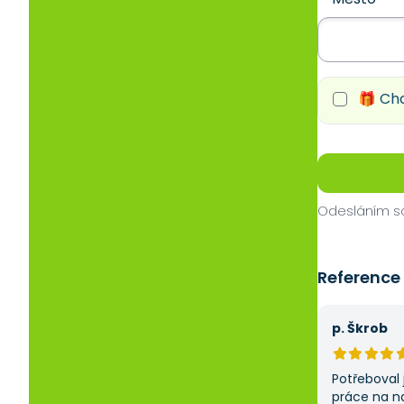
🎁 Chc
Odesláním so
Reference
p. Škrob
Potřeboval 
práce na n