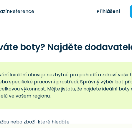
azín
Reference
Přihlášení
váte boty? Najděte dodavatel
ní kvalitní obuvi je nezbytné pro pohodlí a zdraví vašich
nebo specifické pracovní prostředí. Správný výběr bot př
celkovou výkonnost. Mějte jistotu, že najdete ideální bo
elů ve vašem regionu.
užbu nebo zboží, které hledáte