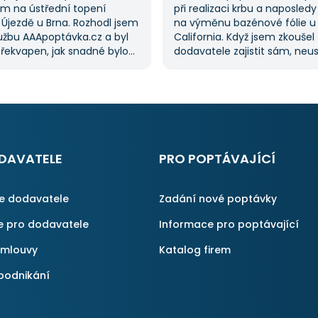
m na ústřední topení
při realizaci krbu a naposledy
 Újezdě u Brna. Rozhodl jsem
na výměnu bazénové fólie u
lužbu AAApoptávka.cz a byl
California. Když jsem zkoušel
řekvapen, jak snadné bylo
dodavatele zajistit sám, neu
ávku. Velmi oceňuji možnost
a proto jsem požádal o pom
 několika dodavatelů, což mi
službu. Dostal jsem několik n
oustu času. Výsledek splnil
mi umožnilo vybrat tu nejlepš
vání a určitě se
S poskytnutými službami jse
ávka.cz obrátím
spokojen a rozhodně doporuč
nu, pokud budu potřebovat
AAApoptávka.cz i ostatním.
lné práce.
DAVATELE
PRO POPTÁVAJÍCÍ
ce dodavatele
Zadání nové poptávky
e pro dodavatele
Informace pro poptávající
smlouvy
Katalog firem
podnikání