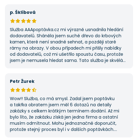
na AAApoptávka.cz obrátím i v budoucnu, pokud budu
potřebovat další řemeslné práce.
p. Šklíbová
Služba AAApoptávka.cz mi výrazně usnadnila hledání
dodavatelů. Sháněla jsem suché dřevo do krbových
kamen, které není snadné sehnat, a později staré
rámy na obrazy. V obou případech mi přišly nabídky
od dodavatelů, což mi ušetřilo spoustu času, protože
jsem je nemusela hledat sama. Tato služba je skvělá
a vždy se na ni ráda obrátím, když něco potřebuji.
Petr Žurek
Wow!! Služba, co má smysl. Zadal jsem poptávku
a takřka obratem jsem měl 6 dotazů na detaily
zakázky s celkem krátkým termínem dodání. Až mi
bylo líto, že zakázku získá jen jedna firma a ostatní
musím odmítnout. Mohu jednoznačně doporučit,
protože stejný proces byl i v dalších poptávkách.
Pokud hledáte řemeslníky či služby, začněte tady :-)