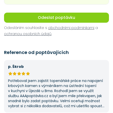
Odeslat poptávku
Odesláním souhlasíte s
obchodními podmínkami
a
ochranou osobních údajů
.
Reference od poptávajících
p. Škrob
Potřeboval jsem zajistit topenářské práce na napojení
krbových kamen s výměníkem na ústřední topení
v kuchyni v Újezdě u Brna. Rozhodl jsem se využít
službu AAApoptávka.cz a byl jsem mile překvapen, jak
snadné bylo zadat poptávku. Velmi oceňuji možnost
vybrat si z několika dodavatelů, což mi ušetřilo spoustu
času. Výsledek splnil moje očekávání a určitě se