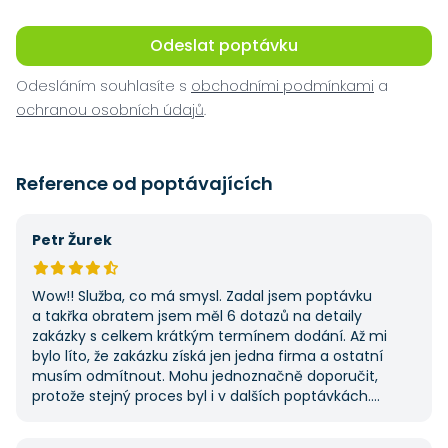
Odeslat poptávku
Odesláním souhlasíte s
obchodními podmínkami
a
ochranou osobních údajů
.
Reference od poptávajících
Petr Žurek
Wow!! Služba, co má smysl. Zadal jsem poptávku
a takřka obratem jsem měl 6 dotazů na detaily
zakázky s celkem krátkým termínem dodání. Až mi
bylo líto, že zakázku získá jen jedna firma a ostatní
musím odmítnout. Mohu jednoznačně doporučit,
protože stejný proces byl i v dalších poptávkách.
Pokud hledáte řemeslníky či služby, začněte tady :-)