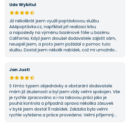
Udo Wybitul
Již několikrát jsem využil poptávkovou službu
AAApoptávka.cz, například při realizaci krbu
a naposledy na výměnu bazénové fólie u bazénu
California. Když jsem zkoušel dodavatele zajistit sám,
neuspěl jsem, a proto jsem požádal o pomoc tuto
službu. Dostal jsem několik nabídek, což mi umožnilo
vybrat tu nejlepší. S poskytnutými službami jsem byl
velmi spokojen a rozhodně doporučuji AAApoptávka.cz
i ostatním.
Jan Justl
S tímto typem objednávky a obstarání dodavatele
mám již zkušenosti a byl jsem vždy velmi spokojen. Vše
je rychle zpracováno a i na takovou práci jako je
pouhá kontrola a případná oprava několika zásuvek
v bytě jsem dostal 11 nabídek. Zakázka byla velmi
rychle vyřešena a práce provedena. Velmi příjemný
pán. Až budu něco potřebovat, jistě se obrátím
na stejnou instituci. Vřele doporučuji, neboť se můžete