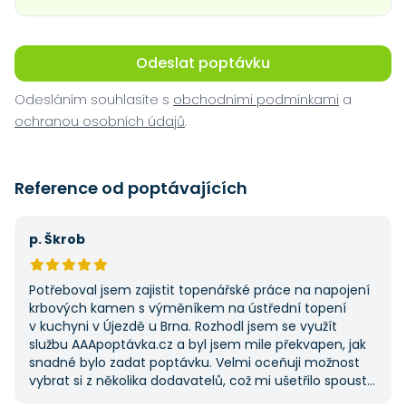
Odeslat poptávku
Odesláním souhlasíte s
obchodními podmínkami
a
ochranou osobních údajů
.
Reference od poptávajících
p. Škrob
Potřeboval jsem zajistit topenářské práce na napojení
krbových kamen s výměníkem na ústřední topení
v kuchyni v Újezdě u Brna. Rozhodl jsem se využít
službu AAApoptávka.cz a byl jsem mile překvapen, jak
snadné bylo zadat poptávku. Velmi oceňuji možnost
vybrat si z několika dodavatelů, což mi ušetřilo spoustu
času. Výsledek splnil moje očekávání a určitě se