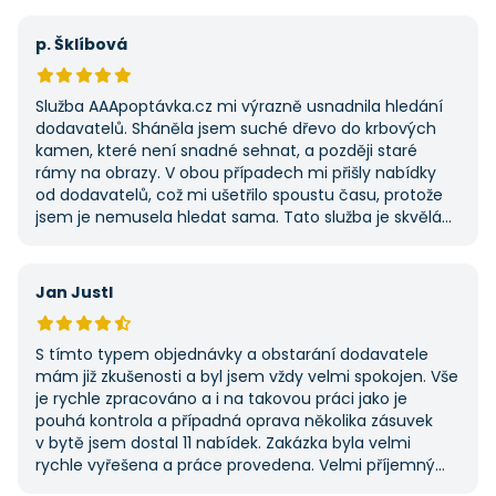
na AAApoptávka.cz obrátím i v budoucnu, pokud budu
potřebovat další řemeslné práce.
p. Šklíbová
Služba AAApoptávka.cz mi výrazně usnadnila hledání
dodavatelů. Sháněla jsem suché dřevo do krbových
kamen, které není snadné sehnat, a později staré
rámy na obrazy. V obou případech mi přišly nabídky
od dodavatelů, což mi ušetřilo spoustu času, protože
jsem je nemusela hledat sama. Tato služba je skvělá
a vždy se na ni ráda obrátím, když něco potřebuji.
Jan Justl
S tímto typem objednávky a obstarání dodavatele
mám již zkušenosti a byl jsem vždy velmi spokojen. Vše
je rychle zpracováno a i na takovou práci jako je
pouhá kontrola a případná oprava několika zásuvek
v bytě jsem dostal 11 nabídek. Zakázka byla velmi
rychle vyřešena a práce provedena. Velmi příjemný
pán. Až budu něco potřebovat, jistě se obrátím