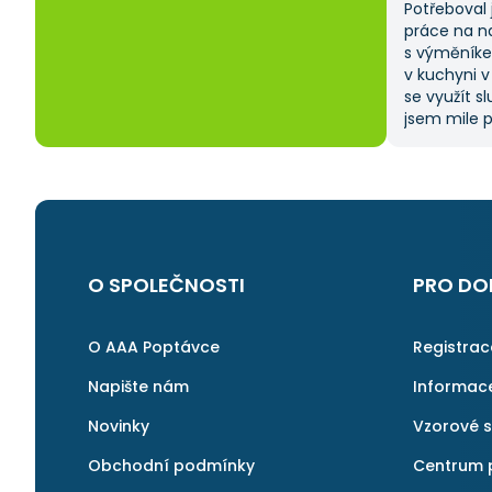
Potřeboval 
práce na n
s výměníke
v kuchyni v
se využít s
jsem mile p
zadat popt
vybrat si z
ušetřilo sp
moje očeká
na AAApopt
i v budouc
další řemes
O SPOLEČNOSTI
PRO DO
O AAA Poptávce
Registra
Napište nám
Informac
Novinky
Vzorové 
Obchodní podmínky
Centrum 