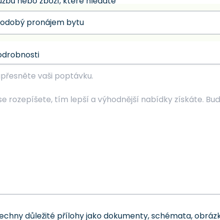
užbu nebo zboží, které hledáte
odrobnosti
šechny důležité přílohy jako dokumenty, schémata, obrázk