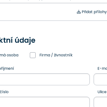
Přidat přílohy
ktní údaje
omá osoba
Firma / živnostník
říjmení
E-ma
číslo
Ulice