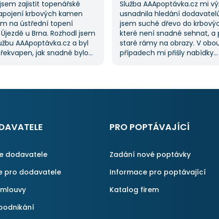
jsem zajistit topenářské
Služba AAApoptávka.cz mi v
apojení krbových kamen
usnadnila hledání dodavatel
m na ústřední topení
jsem suché dřevo do krbový
 Újezdě u Brna. Rozhodl jsem
které není snadné sehnat, a 
lužbu AAApoptávka.cz a byl
staré rámy na obrazy. V obo
řekvapen, jak snadné bylo
případech mi přišly nabídky
ávku. Velmi oceňuji možnost
od dodavatelů, což mi ušetři
 několika dodavatelů, což mi
času, protože jsem je nemus
oustu času. Výsledek splnil
sama. Tato služba je skvělá a
vání a určitě se
na ni ráda obrátím, když něco
ávka.cz obrátím
nu, pokud budu potřebovat
lné práce.
DAVATELE
PRO POPTÁVAJÍCÍ
ce dodavatele
Zadání nové poptávky
e pro dodavatele
Informace pro poptávající
smlouvy
Katalog firem
podnikání