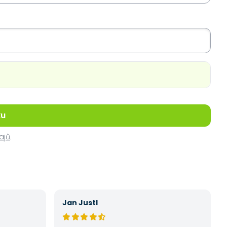
ku
ajů
.
Jan Justl