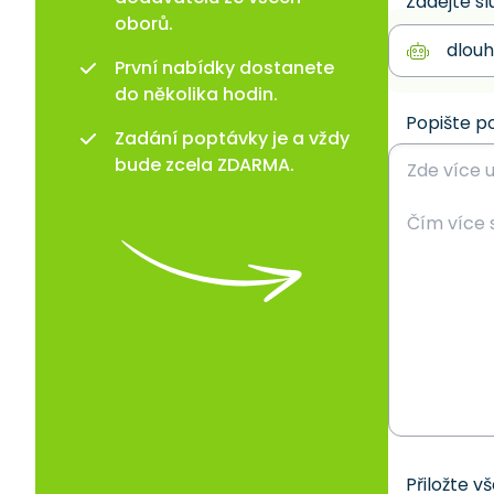
Zadejte sl
oborů.
První nabídky dostanete
do několika hodin.
Popište p
Zadání poptávky je a vždy
bude zcela ZDARMA.
Přiložte v