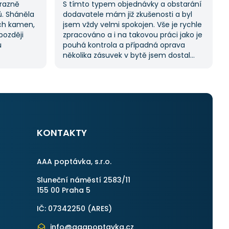
ýrazně
S tímto typem objednávky a obstarání
ů. Sháněla
dodavatele mám již zkušenosti a byl
ch kamen,
jsem vždy velmi spokojen. Vše je rychle
později
zpracováno a i na takovou práci jako je
u
pouhá kontrola a případná oprava
několika zásuvek v bytě jsem dostal
lo spoustu
11 nabídek. Zakázka byla velmi rychle
ela hledat
vyřešena a práce provedena. Velmi
 vždy se
příjemný pán. Až budu něco
 potřebuji.
potřebovat, jistě se obrátím na stejnou
instituci. Vřele doporučuji, neboť se
můžete po všech stránkách plně
spolehnout.
KONTAKTY
AAA poptávka, s.r.o.
Sluneční náměstí 2583/11
155 00 Praha 5
IČ: 07342250 (
ARES
)
info@aaapoptavka.cz