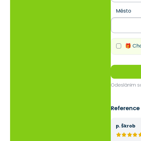
Město
🎁 Chc
Odesláním so
Reference
p. Škrob