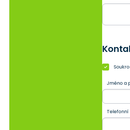
Konta
Soukr
Jméno a p
Telefonní 