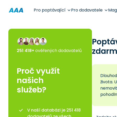
Pro poptávající
Pro dodavatele
Mag
Poptá
zdarm
251 418+
ověřených dodavatelů
Proč využít
Dlouhod
našich
života. 
služeb?
nemovito
pohodln
V naší databázi je 251 418
dodavatelů ze všech