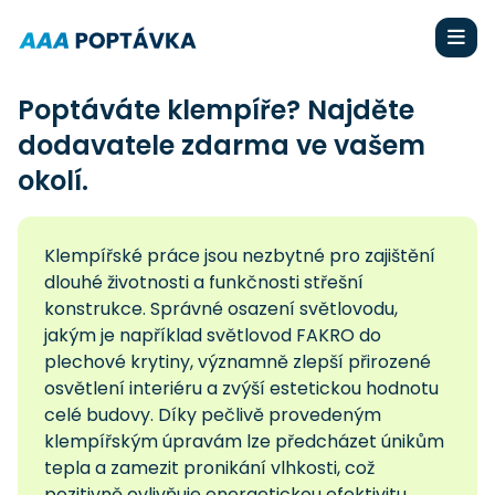
Poptáváte klempíře? Najděte
dodavatele zdarma ve vašem
okolí.
Klempířské práce jsou nezbytné pro zajištění
dlouhé životnosti a funkčnosti střešní
konstrukce. Správné osazení světlovodu,
jakým je například světlovod FAKRO do
plechové krytiny, významně zlepší přirozené
osvětlení interiéru a zvýší estetickou hodnotu
celé budovy. Díky pečlivě provedeným
klempířským úpravám lze předcházet únikům
tepla a zamezit pronikání vlhkosti, což
pozitivně ovlivňuje energetickou efektivitu