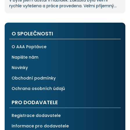
v bytě jsem dostal 11 nabídek. Zakázka byla velmi
rychle vyřešena a práce provedena. Velmi příjemný
pán. Až budu něco potřebovat, jistě se obrátím
na stejnou instituci. Vřele doporučuji, neboť se můžete
po všech stránkách plně spolehnout.
O SPOLEČNOSTI
O AAA Poptávce
Napište nám
Novinky
Obchodní podmínky
Ochrana osobních údajů
PRO DODAVATELE
Registrace dodavatele
Informace pro dodavatele