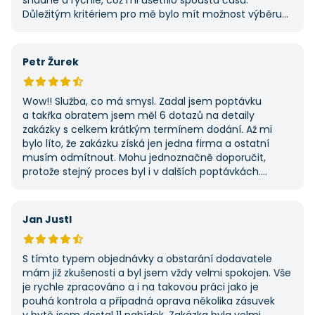
snadné a rychlé, což mi ušetřilo spoustu času.
Důležitým kritériem pro mě bylo mít možnost výběru
z několika dodavatelů a AAApoptavka.cz mi tuto
výhodu nabídla. Tato poptávka rozhodně nebyla má
první, ale se službou jsem byl spokojený, protože mi
Petr Žurek
umožnila najít rychlé řešení. Vše proběhlo v pořádku
a příště jejich službu využiji znovu.
Wow!! Služba, co má smysl. Zadal jsem poptávku
a takřka obratem jsem měl 6 dotazů na detaily
zakázky s celkem krátkým termínem dodání. Až mi
bylo líto, že zakázku získá jen jedna firma a ostatní
musím odmítnout. Mohu jednoznačně doporučit,
protože stejný proces byl i v dalších poptávkách.
Pokud hledáte řemeslníky či služby, začněte tady :-)
Jan Justl
S tímto typem objednávky a obstarání dodavatele
mám již zkušenosti a byl jsem vždy velmi spokojen. Vše
je rychle zpracováno a i na takovou práci jako je
pouhá kontrola a případná oprava několika zásuvek