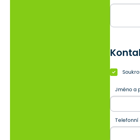
Konta
Soukr
Jméno a p
Telefonní 