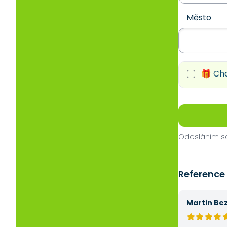
Město
🎁 Chc
Odesláním so
Reference
Martin Be