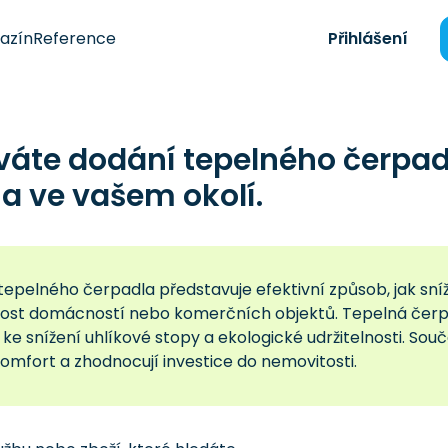
azín
Reference
Přihlášení
váte dodání tepelného čerpad
a ve vašem okolí.
epelného čerpadla představuje efektivní způsob, jak sníž
nost domácností nebo komerčních objektů. Tepelná čerpad
 ke snížení uhlíkové stopy a ekologické udržitelnosti. Souča
komfort a zhodnocují investice do nemovitosti.