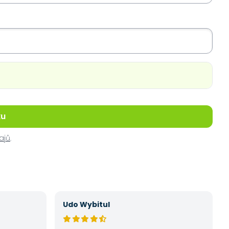
ku
ajů
.
Udo Wybitul