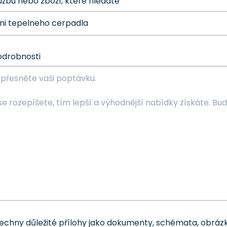
užbu nebo zboží, které hledáte
odrobnosti
šechny důležité přílohy jako dokumenty, schémata, obrázk