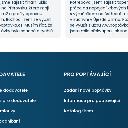
jsme zajistit finální úklid
Potřeboval jsem zajistit tope
na Přerovsku, které mají
práce na napojení krbových
0 m2 a prošly opravou
s výměníkem na ústřední to
m. Rozhodl jsem se využít
v kuchyni v Újezdě u Brna. R
optavka.cz. Musím říct, že
se využít službu AAApoptávka
ávky bylo snadné a rychlé,
jsem mile překvapen, jak sn
řilo spoustu času. Důležitým
zadat poptávku. Velmi oceňu
pro mě bylo mít možnost
vybrat si z několika dodavate
kolika dodavatelů
ušetřilo spoustu času. Výslede
vka.cz mi tuto výhodu
moje očekávání a určitě se
ato poptávka rozhodně
na AAApoptávka.cz obrátím
rvní, ale se službou jsem
i v budoucnu, pokud budu p
ný, protože mi umožnila
další řemeslné práce.
DAVATELE
PRO POPTÁVAJÍCÍ
é řešení. Vše proběhlo
příště jejich službu využiji
ce dodavatele
Zadání nové poptávky
e pro dodavatele
Informace pro poptávající
smlouvy
Katalog firem
podnikání