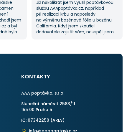
nářské
Již několikrát jsem využil poptávkovou
 kamen
službu AAApoptávka.cz, například
pení
při realizaci krbu a naposledy
ozhodl jsem
na výměnu bazénové fólie u bazénu
.cz a byl
California. Když jsem zkoušel
adné bylo
dodavatele zajistit sám, neuspěl jsem,
ji možnost
a proto jsem požádal o pomoc tuto
lů, což mi
službu. Dostal jsem několik nabídek, což
k splnil
mi umožnilo vybrat tu nejlepší.
S poskytnutými službami jsem byl velmi
spokojen a rozhodně doporučuji
otřebovat
AAApoptávka.cz i ostatním.
KONTAKTY
AAA poptávka, s.r.o.
Sluneční náměstí 2583/11
155 00 Praha 5
IČ: 07342250 (
ARES
)
info@aaapoptavka.cz