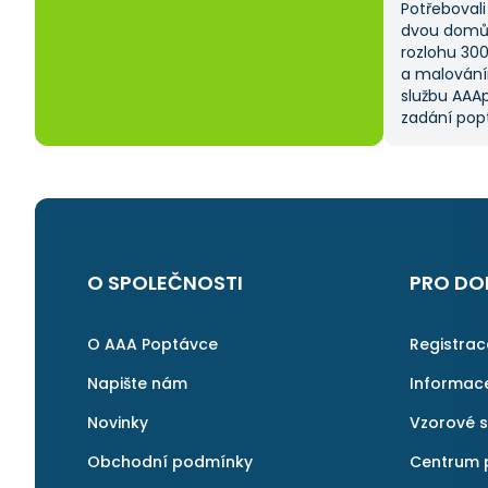
Potřebovali 
dvou domů 
rozlohu 30
a malování
službu AAAp
zadání popt
což mi ušet
kritériem 
výběru z ně
a AAApopta
nabídla. T
nebyla má p
byl spokoje
O SPOLEČNOSTI
PRO DO
najít rychl
v pořádku a 
znovu.
O AAA Poptávce
Registra
Napište nám
Informac
Novinky
Vzorové 
Obchodní podmínky
Centrum 