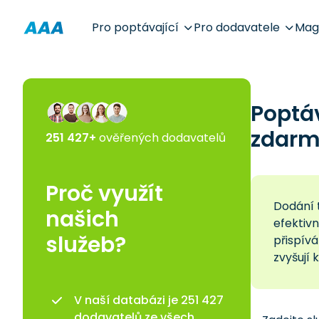
Pro poptávající
Pro dodavatele
Mag
Poptá
zdarm
251 427+
ověřených dodavatelů
Proč využít
Dodání t
našich
efektiv
služeb?
přispívá
zvyšují 
V naší databázi je 251 427
dodavatelů ze všech