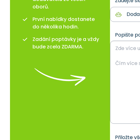
Zadejte sl
oborů.
První nabídky dostanete
do několika hodin.
Popište p
Zadání poptávky je a vždy
bude zcela ZDARMA.
Přiložte v