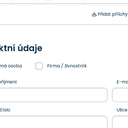
Přidat přílohy
ktní údaje
omá osoba
Firma / živnostník
říjmení
E-ma
číslo
Ulice