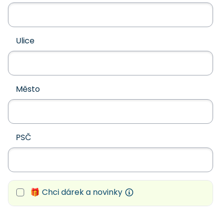
Ulice
Město
PSČ
🎁 Chci dárek a novinky