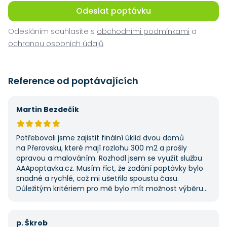
Odeslat poptávku
Odesláním souhlasíte s
obchodními podmínkami
a
ochranou osobních údajů
.
Reference od poptávajících
Martin Bezdečík
Potřebovali jsme zajistit finální úklid dvou domů
na Přerovsku, které mají rozlohu 300 m2 a prošly
opravou a malováním. Rozhodl jsem se využít službu
AAApoptavka.cz. Musím říct, že zadání poptávky bylo
snadné a rychlé, což mi ušetřilo spoustu času.
Důležitým kritériem pro mě bylo mít možnost výběru
z několika dodavatelů a AAApoptavka.cz mi tuto
výhodu nabídla. Tato poptávka rozhodně nebyla má
první, ale se službou jsem byl spokojený, protože mi
p. Škrob