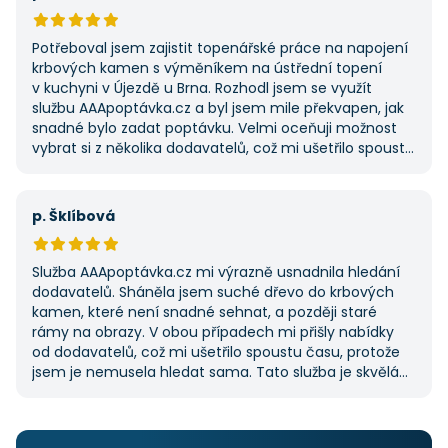
umožnila najít rychlé řešení. Vše proběhlo v pořádku
a příště jejich službu využiji znovu.
Potřeboval jsem zajistit topenářské práce na napojení
krbových kamen s výměníkem na ústřední topení
v kuchyni v Újezdě u Brna. Rozhodl jsem se využít
službu AAApoptávka.cz a byl jsem mile překvapen, jak
snadné bylo zadat poptávku. Velmi oceňuji možnost
vybrat si z několika dodavatelů, což mi ušetřilo spoustu
času. Výsledek splnil moje očekávání a určitě se
na AAApoptávka.cz obrátím i v budoucnu, pokud budu
potřebovat další řemeslné práce.
p. Šklíbová
Služba AAApoptávka.cz mi výrazně usnadnila hledání
dodavatelů. Sháněla jsem suché dřevo do krbových
kamen, které není snadné sehnat, a později staré
rámy na obrazy. V obou případech mi přišly nabídky
od dodavatelů, což mi ušetřilo spoustu času, protože
jsem je nemusela hledat sama. Tato služba je skvělá
a vždy se na ni ráda obrátím, když něco potřebuji.