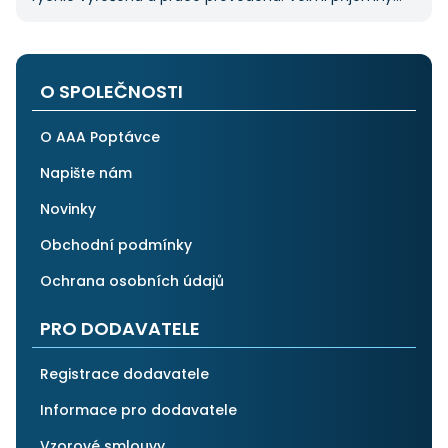
pán. Až budu něco potřebovat, jistě se obrátím
na stejnou instituci. Vřele doporučuji, neboť se můžete
po všech stránkách plně spolehnout.
O SPOLEČNOSTI
O AAA Poptávce
Napište nám
Novinky
Obchodní podmínky
Ochrana osobních údajů
PRO DODAVATELE
Registrace dodavatele
Informace pro dodavatele
Vzorové smlouvy