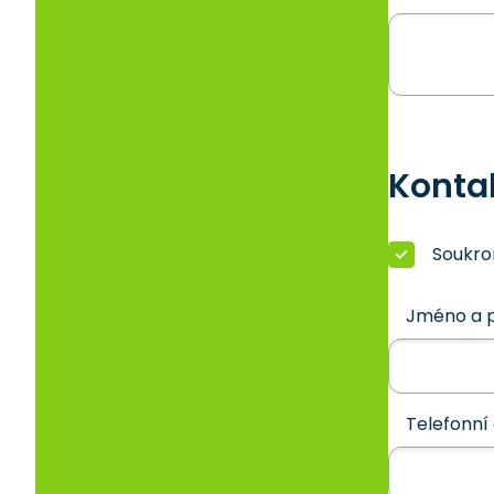
Konta
Soukr
Jméno a p
Telefonní 