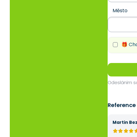
Město
🎁 Chc
Odesláním so
Reference
Martin Be