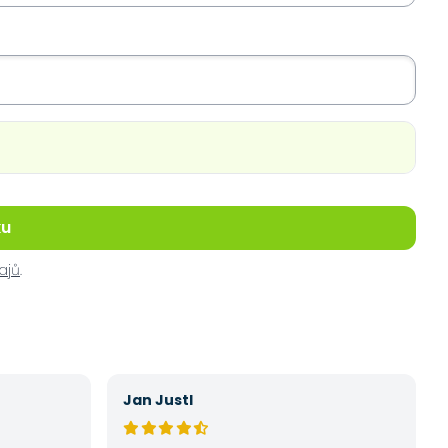
ku
ajů
.
Jan Justl