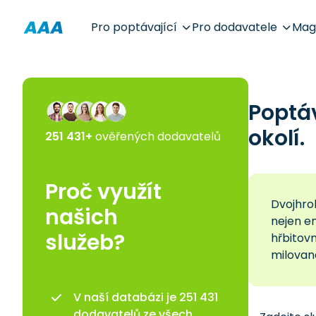
Pro poptávající
Pro dodavatele
Mag
Poptá
okolí.
251 431+
ověřených dodavatelů
Proč využít
Dvojhrob
našich
nejen e
služeb?
hřbitov
milovan
V naší databázi je 251 431
dodavatelů ze všech