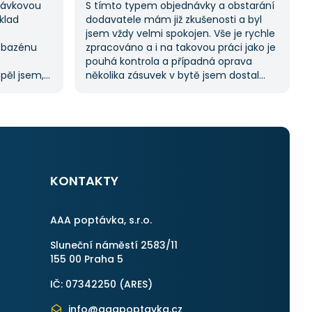
ptávkovou
S tímto typem objednávky a obstarání
klad
dodavatele mám již zkušenosti a byl
jsem vždy velmi spokojen. Vše je rychle
 bazénu
zpracováno a i na takovou práci jako je
pouhá kontrola a případná oprava
spěl jsem,
několika zásuvek v bytě jsem dostal
oc tuto
11 nabídek. Zakázka byla velmi rychle
abídek, což
vyřešena a práce provedena. Velmi
í.
příjemný pán. Až budu něco
m byl velmi
potřebovat, jistě se obrátím na stejnou
uji
instituci. Vřele doporučuji, neboť se
můžete po všech stránkách plně
spolehnout.
KONTAKTY
AAA poptávka, s.r.o.
Sluneční náměstí 2583/11
155 00 Praha 5
IČ: 07342250 (
ARES
)
info@aaapoptavka.cz