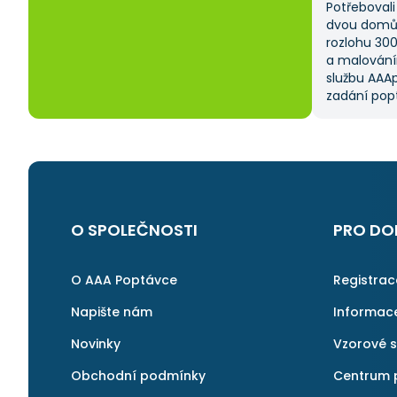
Potřebovali 
dvou domů 
rozlohu 30
a malování
službu AAAp
zadání popt
což mi ušet
kritériem 
výběru z ně
a AAApopta
nabídla. T
nebyla má p
byl spokoje
O SPOLEČNOSTI
PRO DO
najít rychl
v pořádku a 
znovu.
O AAA Poptávce
Registra
Napište nám
Informac
Novinky
Vzorové 
Obchodní podmínky
Centrum 