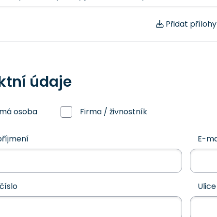
Přidat přílohy
ktní údaje
omá osoba
Firma / živnostník
říjmení
E-ma
číslo
Ulice