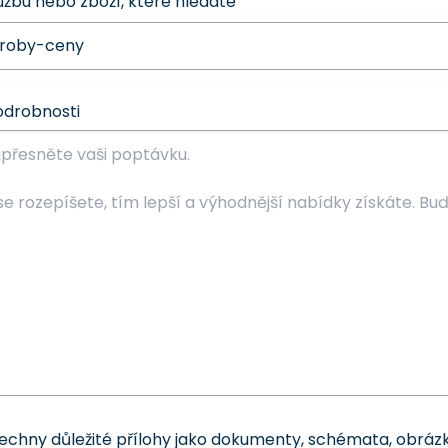
užbu nebo zboží, které hledáte
odrobnosti
šechny důležité přílohy jako dokumenty, schémata, obrázk