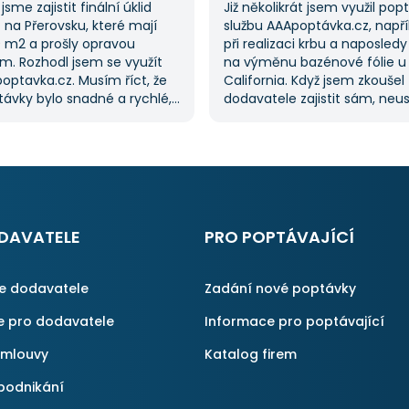
jsme zajistit finální úklid
Již několikrát jsem využil po
na Přerovsku, které mají
službu AAApoptávka.cz, napří
0 m2 a prošly opravou
při realizaci krbu a naposledy
m. Rozhodl jsem se využít
na výměnu bazénové fólie u
optavka.cz. Musím říct, že
California. Když jsem zkoušel
ávky bylo snadné a rychlé,
dodavatele zajistit sám, neu
řilo spoustu času. Důležitým
a proto jsem požádal o pom
pro mě bylo mít možnost
službu. Dostal jsem několik n
kolika dodavatelů
mi umožnilo vybrat tu nejlepš
vka.cz mi tuto výhodu
S poskytnutými službami jse
ato poptávka rozhodně
spokojen a rozhodně doporuč
rvní, ale se službou jsem
AAApoptávka.cz i ostatním.
ný, protože mi umožnila
DAVATELE
PRO POPTÁVAJÍCÍ
é řešení. Vše proběhlo
příště jejich službu využiji
ce dodavatele
Zadání nové poptávky
e pro dodavatele
Informace pro poptávající
smlouvy
Katalog firem
podnikání