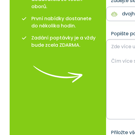
Zadejte sl
oborů.
První nabídky dostanete
do několika hodin.
Popište p
Zadání poptávky je a vždy
bude zcela ZDARMA.
Přiložte v