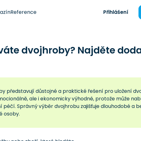
azín
Reference
Přihlášení
váte dvojhroby? Najděte dod
y představují důstojné a praktické řešení pro uložení dvo
mocionálně, ale i ekonomicky výhodné, protože může nab
ní péčí. Správný výběr dvojhrobu zajišťuje dlouhodobé 
é osoby.