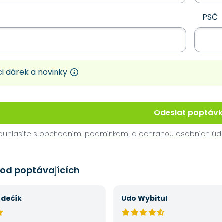
PSČ
i dárek a novinky
Odeslat poptáv
uhlasíte s
obchodními podmínkami
a
ochranou osobních úd
 od poptávajících
zdečík
Udo Wybitul