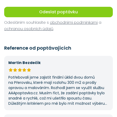
Odeslat poptávku
Odesláním souhlasíte s
obchodními podmínkami
a
ochranou osobních údajů
.
Reference od poptávajících
Martin Bezdečík
Potřebovali jsme zajistit finální úklid dvou domů
na Přerovsku, které mají rozlohu 300 m2 a prošly
opravou a malováním. Rozhodl jsem se využít službu
AAApoptavka.cz. Musím říct, že zadání poptávky bylo
snadné a rychlé, což mi ušetřilo spoustu času.
Důležitým kritériem pro mě bylo mít možnost výběru
z několika dodavatelů a AAApoptavka.cz mi tuto
výhodu nabídla. Tato poptávka rozhodně nebyla má