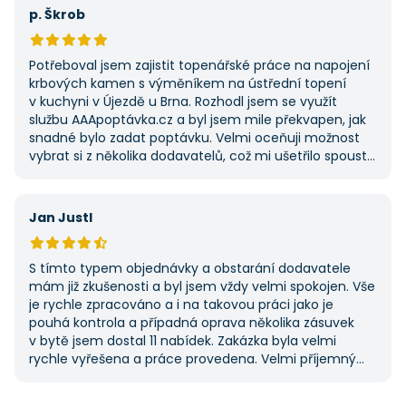
první, ale se službou jsem byl spokojený, protože mi
p. Škrob
umožnila najít rychlé řešení. Vše proběhlo v pořádku
a příště jejich službu využiji znovu.
Potřeboval jsem zajistit topenářské práce na napojení
krbových kamen s výměníkem na ústřední topení
v kuchyni v Újezdě u Brna. Rozhodl jsem se využít
službu AAApoptávka.cz a byl jsem mile překvapen, jak
snadné bylo zadat poptávku. Velmi oceňuji možnost
vybrat si z několika dodavatelů, což mi ušetřilo spoustu
času. Výsledek splnil moje očekávání a určitě se
na AAApoptávka.cz obrátím i v budoucnu, pokud budu
potřebovat další řemeslné práce.
Jan Justl
S tímto typem objednávky a obstarání dodavatele
mám již zkušenosti a byl jsem vždy velmi spokojen. Vše
je rychle zpracováno a i na takovou práci jako je
pouhá kontrola a případná oprava několika zásuvek
v bytě jsem dostal 11 nabídek. Zakázka byla velmi
rychle vyřešena a práce provedena. Velmi příjemný
pán. Až budu něco potřebovat, jistě se obrátím
na stejnou instituci. Vřele doporučuji, neboť se můžete