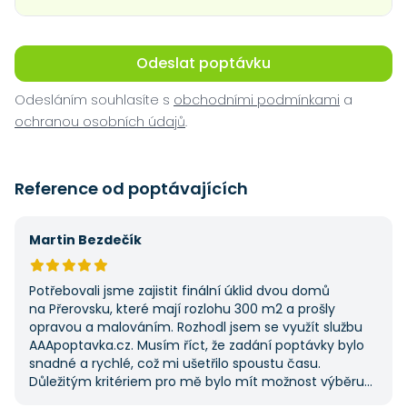
Odeslat poptávku
Odesláním souhlasíte s
obchodními podmínkami
a
ochranou osobních údajů
.
Reference od poptávajících
Martin Bezdečík
Potřebovali jsme zajistit finální úklid dvou domů
na Přerovsku, které mají rozlohu 300 m2 a prošly
opravou a malováním. Rozhodl jsem se využít službu
AAApoptavka.cz. Musím říct, že zadání poptávky bylo
snadné a rychlé, což mi ušetřilo spoustu času.
Důležitým kritériem pro mě bylo mít možnost výběru
z několika dodavatelů a AAApoptavka.cz mi tuto