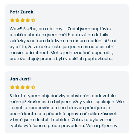
výhodu nabídla. Tato poptávka rozhodně nebyla má
první, ale se službou jsem byl spokojený, protože mi
Petr Žurek
umožnila najít rychlé řešení. Vše proběhlo v pořádku
a příště jejich službu využiji znovu.
Wow!! Služba, co má smysl. Zadal jsem poptávku
a takřka obratem jsem měl 6 dotazů na detaily
zakázky s celkem krátkým termínem dodání. Až mi
bylo líto, že zakázku získá jen jedna firma a ostatní
musím odmítnout. Mohu jednoznačně doporučit,
protože stejný proces byl i v dalších poptávkách.
Pokud hledáte řemeslníky či služby, začněte tady :-)
Jan Justl
S tímto typem objednávky a obstarání dodavatele
mám již zkušenosti a byl jsem vždy velmi spokojen. Vše
je rychle zpracováno a i na takovou práci jako je
pouhá kontrola a případná oprava několika zásuvek
v bytě jsem dostal 11 nabídek. Zakázka byla velmi
rychle vyřešena a práce provedena. Velmi příjemný
pán. Až budu něco potřebovat, jistě se obrátím