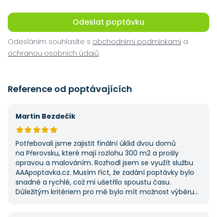
Odeslat poptávku
Odesláním souhlasíte s
obchodními podmínkami
a
ochranou osobních údajů
.
Reference od poptávajících
Martin Bezdečík
Potřebovali jsme zajistit finální úklid dvou domů
na Přerovsku, které mají rozlohu 300 m2 a prošly
opravou a malováním. Rozhodl jsem se využít službu
AAApoptavka.cz. Musím říct, že zadání poptávky bylo
snadné a rychlé, což mi ušetřilo spoustu času.
Důležitým kritériem pro mě bylo mít možnost výběru
z několika dodavatelů a AAApoptavka.cz mi tuto
výhodu nabídla. Tato poptávka rozhodně nebyla má