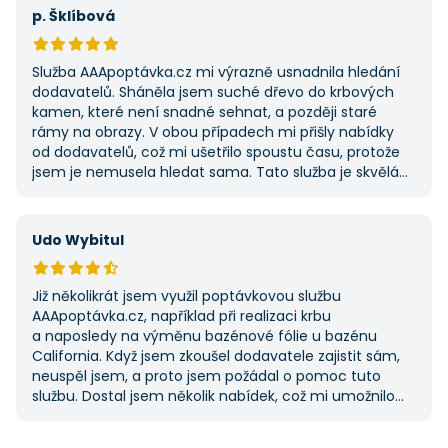
první, ale se službou jsem byl spokojený, protože mi
p. Šklíbová
umožnila najít rychlé řešení. Vše proběhlo v pořádku
a příště jejich službu využiji znovu.
Služba AAApoptávka.cz mi výrazně usnadnila hledání
dodavatelů. Sháněla jsem suché dřevo do krbových
kamen, které není snadné sehnat, a později staré
rámy na obrazy. V obou případech mi přišly nabídky
od dodavatelů, což mi ušetřilo spoustu času, protože
jsem je nemusela hledat sama. Tato služba je skvělá
a vždy se na ni ráda obrátím, když něco potřebuji.
Udo Wybitul
Již několikrát jsem využil poptávkovou službu
AAApoptávka.cz, například při realizaci krbu
a naposledy na výměnu bazénové fólie u bazénu
California. Když jsem zkoušel dodavatele zajistit sám,
neuspěl jsem, a proto jsem požádal o pomoc tuto
službu. Dostal jsem několik nabídek, což mi umožnilo
vybrat tu nejlepší. S poskytnutými službami jsem byl
velmi spokojen a rozhodně doporučuji AAApoptávka.cz