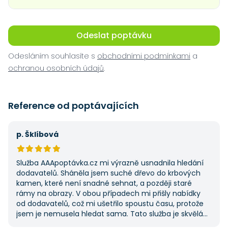
Odeslat poptávku
Odesláním souhlasíte s
obchodními podmínkami
a
ochranou osobních údajů
.
Reference od poptávajících
p. Šklíbová
Služba AAApoptávka.cz mi výrazně usnadnila hledání
dodavatelů. Sháněla jsem suché dřevo do krbových
kamen, které není snadné sehnat, a později staré
rámy na obrazy. V obou případech mi přišly nabídky
od dodavatelů, což mi ušetřilo spoustu času, protože
jsem je nemusela hledat sama. Tato služba je skvělá
a vždy se na ni ráda obrátím, když něco potřebuji.