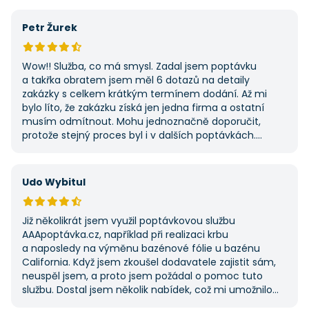
Petr Žurek
Wow!! Služba, co má smysl. Zadal jsem poptávku
a takřka obratem jsem měl 6 dotazů na detaily
zakázky s celkem krátkým termínem dodání. Až mi
bylo líto, že zakázku získá jen jedna firma a ostatní
musím odmítnout. Mohu jednoznačně doporučit,
protože stejný proces byl i v dalších poptávkách.
Pokud hledáte řemeslníky či služby, začněte tady :-)
Udo Wybitul
Již několikrát jsem využil poptávkovou službu
AAApoptávka.cz, například při realizaci krbu
a naposledy na výměnu bazénové fólie u bazénu
California. Když jsem zkoušel dodavatele zajistit sám,
neuspěl jsem, a proto jsem požádal o pomoc tuto
službu. Dostal jsem několik nabídek, což mi umožnilo
vybrat tu nejlepší. S poskytnutými službami jsem byl