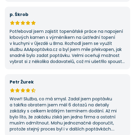
z několika dodavatelů a AAApoptavka.cz mi tuto
výhodu nabídla. Tato poptávka rozhodně nebyla má
první, ale se službou jsem byl spokojený, protože mi
p. Škrob
umožnila najít rychlé řešení. Vše proběhlo v pořádku
a příště jejich službu využiji znovu.
Potřeboval jsem zajistit topenářské práce na napojení
krbových kamen s výměníkem na ústřední topení
v kuchyni v Újezdě u Brna. Rozhodl jsem se využít
službu AAApoptávka.cz a byl jsem mile překvapen, jak
snadné bylo zadat poptávku. Velmi oceňuji možnost
vybrat si z několika dodavatelů, což mi ušetřilo spoustu
času. Výsledek splnil moje očekávání a určitě se
na AAApoptávka.cz obrátím i v budoucnu, pokud budu
potřebovat další řemeslné práce.
Petr Žurek
Wow!! Služba, co má smysl. Zadal jsem poptávku
a takřka obratem jsem měl 6 dotazů na detaily
zakázky s celkem krátkým termínem dodání. Až mi
bylo líto, že zakázku získá jen jedna firma a ostatní
musím odmítnout. Mohu jednoznačně doporučit,
protože stejný proces byl i v dalších poptávkách.