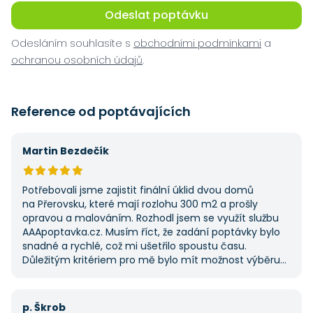
Odeslat poptávku
Odesláním souhlasíte s
obchodními podmínkami
a
ochranou osobních údajů
.
Reference od poptávajících
Martin Bezdečík
Potřebovali jsme zajistit finální úklid dvou domů
na Přerovsku, které mají rozlohu 300 m2 a prošly
opravou a malováním. Rozhodl jsem se využít službu
AAApoptavka.cz. Musím říct, že zadání poptávky bylo
snadné a rychlé, což mi ušetřilo spoustu času.
Důležitým kritériem pro mě bylo mít možnost výběru
z několika dodavatelů a AAApoptavka.cz mi tuto
výhodu nabídla. Tato poptávka rozhodně nebyla má
první, ale se službou jsem byl spokojený, protože mi
p. Škrob