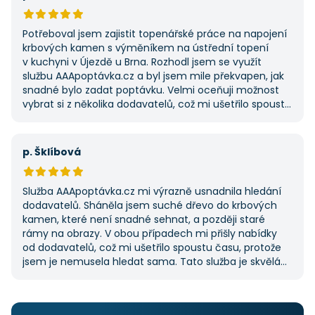
umožnila najít rychlé řešení. Vše proběhlo v pořádku
a příště jejich službu využiji znovu.
Potřeboval jsem zajistit topenářské práce na napojení
krbových kamen s výměníkem na ústřední topení
v kuchyni v Újezdě u Brna. Rozhodl jsem se využít
službu AAApoptávka.cz a byl jsem mile překvapen, jak
snadné bylo zadat poptávku. Velmi oceňuji možnost
vybrat si z několika dodavatelů, což mi ušetřilo spoustu
času. Výsledek splnil moje očekávání a určitě se
na AAApoptávka.cz obrátím i v budoucnu, pokud budu
potřebovat další řemeslné práce.
p. Šklíbová
Služba AAApoptávka.cz mi výrazně usnadnila hledání
dodavatelů. Sháněla jsem suché dřevo do krbových
kamen, které není snadné sehnat, a později staré
rámy na obrazy. V obou případech mi přišly nabídky
od dodavatelů, což mi ušetřilo spoustu času, protože
jsem je nemusela hledat sama. Tato služba je skvělá
a vždy se na ni ráda obrátím, když něco potřebuji.