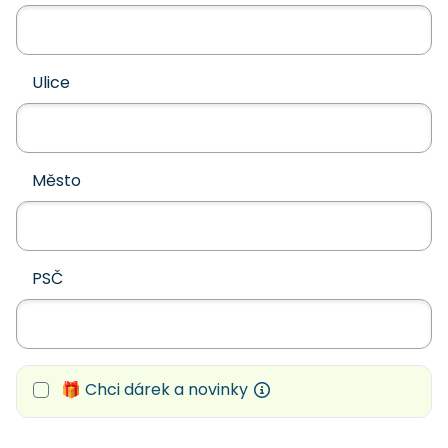
Ulice
Město
PSČ
🎁 Chci dárek a novinky