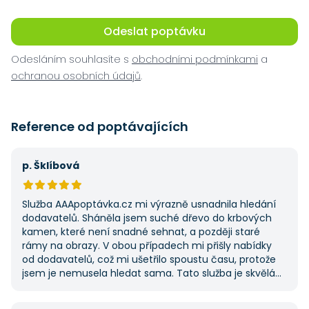
Odeslat poptávku
Odesláním souhlasíte s
obchodními podmínkami
a
ochranou osobních údajů
.
Reference od poptávajících
p. Šklíbová
Služba AAApoptávka.cz mi výrazně usnadnila hledání
dodavatelů. Sháněla jsem suché dřevo do krbových
kamen, které není snadné sehnat, a později staré
rámy na obrazy. V obou případech mi přišly nabídky
od dodavatelů, což mi ušetřilo spoustu času, protože
jsem je nemusela hledat sama. Tato služba je skvělá
a vždy se na ni ráda obrátím, když něco potřebuji.