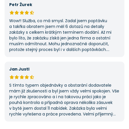
Petr Žurek
Wow!! Služba, co má smysl. Zadal jsem poptávku
a takřka obratem jsem měl 6 dotazů na detaily
zakázky s celkem krátkým termínem dodání. Až mi
bylo líto, že zakázku získá jen jedna firma a ostatní
musím odmítnout. Mohu jednoznačně doporučit,
protože stejný proces byl i v dalších poptávkách.
Pokud hledáte řemeslníky či služby, začněte tady :-)
Jan Justl
S tímto typem objednávky a obstarání dodavatele
mám již zkušenosti a byl jsem vždy velmi spokojen. Vše
je rychle zpracováno a i na takovou práci jako je
pouhá kontrola a případná oprava několika zásuvek
v bytě jsem dostal 11 nabídek. Zakázka byla velmi
rychle vyřešena a práce provedena. Velmi příjemný
pán. Až budu něco potřebovat, jistě se obrátím
na stejnou instituci. Vřele doporučuji, neboť se můžete