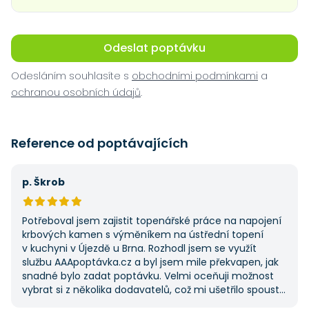
Odeslat poptávku
Odesláním souhlasíte s
obchodními podmínkami
a
ochranou osobních údajů
.
Reference od poptávajících
p. Škrob
Potřeboval jsem zajistit topenářské práce na napojení
krbových kamen s výměníkem na ústřední topení
v kuchyni v Újezdě u Brna. Rozhodl jsem se využít
službu AAApoptávka.cz a byl jsem mile překvapen, jak
snadné bylo zadat poptávku. Velmi oceňuji možnost
vybrat si z několika dodavatelů, což mi ušetřilo spoustu
času. Výsledek splnil moje očekávání a určitě se