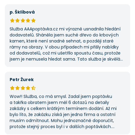
na AAApoptávka.cz obrátím i v budoucnu, pokud budu
potřebovat další řemeslné práce.
p. Šklíbová
Služba AAApoptávka.cz mi výrazně usnadnila hledání
dodavatelů. Sháněla jsem suché dřevo do krbových
kamen, které není snadné sehnat, a později staré
rámy na obrazy. V obou případech mi přišly nabídky
od dodavatelů, což mi ušetřilo spoustu času, protože
jsem je nemusela hledat sama. Tato služba je skvělá
a vždy se na ni ráda obrátím, když něco potřebuji.
Petr Žurek
Wow!! Služba, co má smysl. Zadal jsem poptávku
a takřka obratem jsem měl 6 dotazů na detaily
zakázky s celkem krátkým termínem dodání. Až mi
bylo líto, že zakázku získá jen jedna firma a ostatní
musím odmítnout. Mohu jednoznačně doporučit,
protože stejný proces byl i v dalších poptávkách.
Pokud hledáte řemeslníky či služby, začněte tady :-)