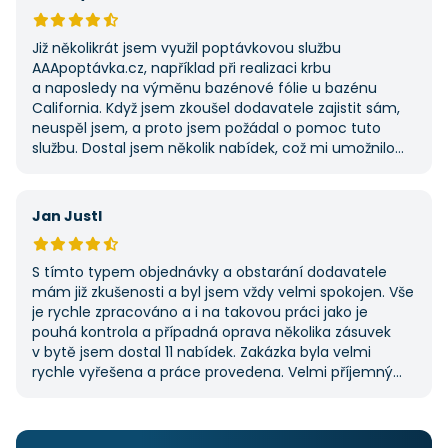
umožnila najít rychlé řešení. Vše proběhlo v pořádku
a příště jejich službu využiji znovu.
Již několikrát jsem využil poptávkovou službu
AAApoptávka.cz, například při realizaci krbu
a naposledy na výměnu bazénové fólie u bazénu
California. Když jsem zkoušel dodavatele zajistit sám,
neuspěl jsem, a proto jsem požádal o pomoc tuto
službu. Dostal jsem několik nabídek, což mi umožnilo
vybrat tu nejlepší. S poskytnutými službami jsem byl
velmi spokojen a rozhodně doporučuji AAApoptávka.cz
i ostatním.
Jan Justl
S tímto typem objednávky a obstarání dodavatele
mám již zkušenosti a byl jsem vždy velmi spokojen. Vše
je rychle zpracováno a i na takovou práci jako je
pouhá kontrola a případná oprava několika zásuvek
v bytě jsem dostal 11 nabídek. Zakázka byla velmi
rychle vyřešena a práce provedena. Velmi příjemný
pán. Až budu něco potřebovat, jistě se obrátím
na stejnou instituci. Vřele doporučuji, neboť se můžete
po všech stránkách plně spolehnout.