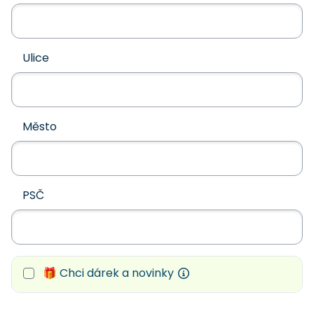
Ulice
Město
PSČ
🎁 Chci dárek a novinky