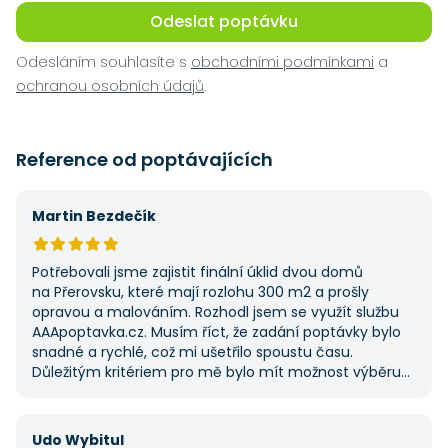
Odeslat poptávku
Odesláním souhlasíte s
obchodními podmínkami
a
ochranou osobních údajů
.
Reference od poptávajících
Martin Bezdečík
Potřebovali jsme zajistit finální úklid dvou domů
na Přerovsku, které mají rozlohu 300 m2 a prošly
opravou a malováním. Rozhodl jsem se využít službu
AAApoptavka.cz. Musím říct, že zadání poptávky bylo
snadné a rychlé, což mi ušetřilo spoustu času.
Důležitým kritériem pro mě bylo mít možnost výběru
z několika dodavatelů a AAApoptavka.cz mi tuto
výhodu nabídla. Tato poptávka rozhodně nebyla má
první, ale se službou jsem byl spokojený, protože mi
Udo Wybitul