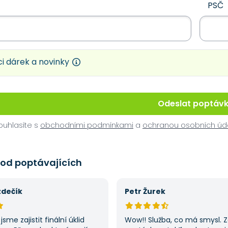
PSČ
i dárek a novinky
Odeslat poptáv
uhlasíte s
obchodními podmínkami
a
ochranou osobních úd
 od poptávajících
zdečík
Petr Žurek
jsme zajistit finální úklid
Wow!! Služba, co má smysl. 