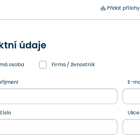
Přidat přílohy
ktní údaje
omá osoba
Firma / živnostník
říjmení
E-ma
číslo
Ulice