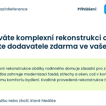
azín
Reference
Přihlášení
váte komplexní rekonstrukci
te dodavatele zdarma ve vaše
ní rekonstrukce obálky rodinného domu je zásadní pro zle
užba zahrnuje modernizaci fasád, střechy a oken, což v 
mu komfortu bydlení. Kvalitně provedená rekonstrukce ta
užbu nebo zboží, které hledáte