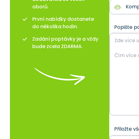
oborů.
První nabídky dostanete
do několika hodin.
Popište p
Zadání poptávky je a vždy
bude zcela ZDARMA.
Přiložte v