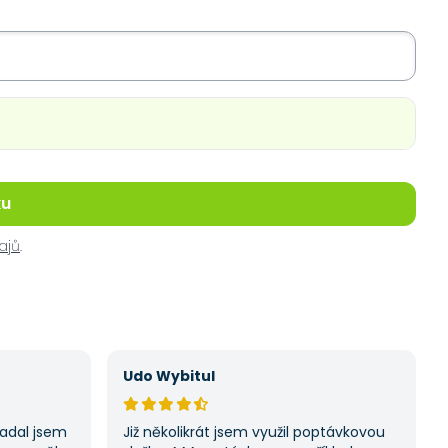
ku
ajů
.
Udo Wybitul
Zadal jsem
Již několikrát jsem využil poptávkovou