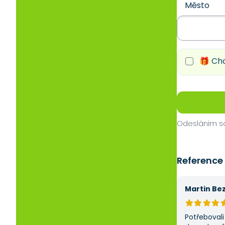
Město
🎁 Chc
Odesláním so
Reference
Martin Be
Potřebovali 