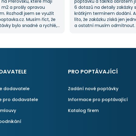
na Přerovsku, které mají
poptávku a takřka obratem 
0 m2 a prošly opravou
6 dotazů na detaily zakázky 
m. Rozhodl jsem se využít
krátkým termínem dodání. A
optavka.cz. Musím říct, že
líto, že zakázku získá jen jed
ávky bylo snadné a rychlé,
a ostatní musím odmítnout
řilo spoustu času. Důležitým
jednoznačně doporučit, prot
pro mě bylo mít možnost
proces byl i v dalších poptáv
kolika dodavatelů
Pokud hledáte řemeslníky či 
vka.cz mi tuto výhodu
začněte tady :-)
ato poptávka rozhodně
rvní, ale se službou jsem
ný, protože mi umožnila
DAVATELE
PRO POPTÁVAJÍCÍ
é řešení. Vše proběhlo
příště jejich službu využiji
ce dodavatele
Zadání nové poptávky
e pro dodavatele
Informace pro poptávající
smlouvy
Katalog firem
podnikání