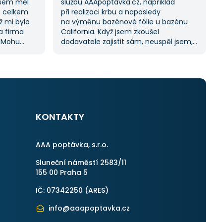
jsem měl
službu AAApoptávka.cz, například
s celkem
při realizaci krbu a naposledy
ž mi bylo
na výměnu bazénové fólie u bazénu
na firma
California. Když jsem zkoušel
. Mohu
dodavatele zajistit sám, neuspěl jsem,
ože stejný
a proto jsem požádal o pomoc tuto
kách.
službu. Dostal jsem několik nabídek, což
služby,
mi umožnilo vybrat tu nejlepší.
S poskytnutými službami jsem byl velmi
spokojen a rozhodně doporučuji
AAApoptávka.cz i ostatním.
KONTAKTY
AAA poptávka, s.r.o.
Sluneční náměstí 2583/11
155 00 Praha 5
IČ: 07342250 (
ARES
)
info@aaapoptavka.cz