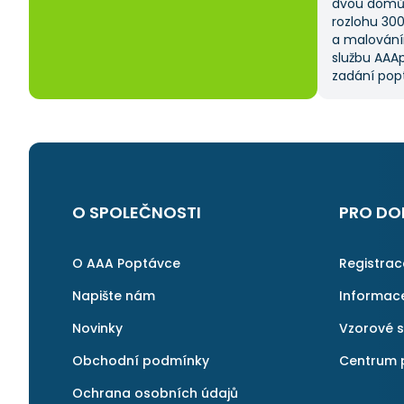
dvou domů 
rozlohu 30
a malování
službu AAAp
zadání popt
což mi ušet
kritériem 
výběru z ně
a AAApopta
nabídla. T
nebyla má p
byl spokoje
O SPOLEČNOSTI
PRO DO
najít rychl
v pořádku a 
znovu.
O AAA Poptávce
Registra
Napište nám
Informac
Novinky
Vzorové 
Obchodní podmínky
Centrum 
Ochrana osobních údajů