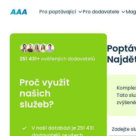
Pro poptávající
Pro dodavatele
Mag
Poptá
Najdě
251 431+
ověřených dodavatelů
Proč využít
Komplex
našich
Tato sl
služeb?
zvýšené
V naší databázi je 251 431
Zadejte sl
dodavatelů ze všech