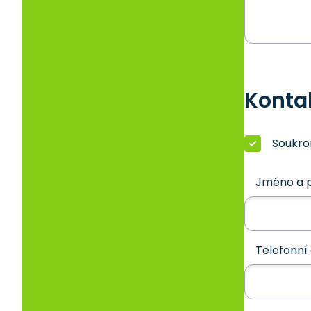
Konta
Soukr
Jméno a p
Telefonní 